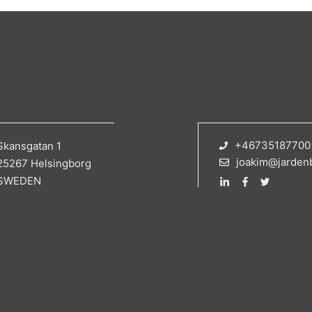
+46735187700
Skansgatan 1
joakim@jarden
25267 Helsingborg
SWEDEN