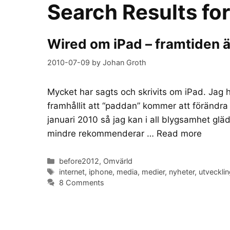
Search Results fo
Wired om iPad – framtiden ä
2010-07-09
by
Johan Groth
Mycket har sagts och skrivits om iPad. Jag 
framhållit att “paddan” kommer att förändra 
januari 2010 så jag kan i all blygsamhet gläd
mindre rekommenderar …
Read more
Categories
before2012
,
Omvärld
Tags
internet
,
iphone
,
media
,
medier
,
nyheter
,
utveckli
8 Comments