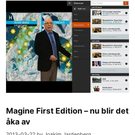
Magine First Edition – nu blir det
åka av
2013-03-22
by
Joakim Jardenberg