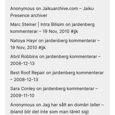
Anonymous
on
Jaikuarchive.com – Jaiku
Presence archiver
Marc Steiner | Intra Bilisim
on
jardenberg
kommenterar – 19 Nov, 2010 #jjk
Natoya Hayır
on
jardenberg kommenterar –
19 Nov, 2010 #jjk
Abril Robbins
on
jardenberg kommenterar –
2008-12-13
Best Roof Repair
on
jardenberg kommenterar
– 2008-12-13
Sara Conley
on
jardenberg kommenterar –
2009-11-10
Anonymous
on
Jag har sålt en domän (eller –
ibland blir det inte som man tänkt sig)