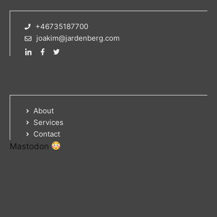
+46735187700
joakim@jardenberg.com
About
Services
Contact
Mastodon