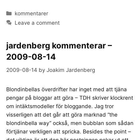
Categories
kommentarer
Leave a comment
jardenberg kommenterar –
2009-08-14
2009-08-14
by
Joakim Jardenberg
Blondinbellas överdrifter har inget med att tjäna
pengar på bloggar att göra – TDH skriver klockrent
om intäktsmodeller för bloggande. Jag tror
visserligen att det går att göra marknad “the
blondinbella way” också, men bubblan som sådan
förtjänar verkligen att spricka. Besides the point –
det viktiga är att den här postningen pekar ut ett