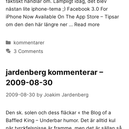
faktiskt handlar om. Lämpligt idag, det blev
nästan lite iphone-tema ;) Facebook 3.0 For
iPhone Now Available On The App Store – Tipsar
om den den här längre ner …
Read more
Categories
kommentarer
3 Comments
jardenberg kommenterar –
2009-08-30
2009-08-30
by
Joakim Jardenberg
Den sk. solen och dess fläckar « the Blog of a
Baffled King – Underbar humor. Det är alltid kul
när tyrckfelsnisse är framme, men det är sällan så