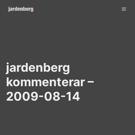
Skip
ME
to
content
jardenberg
kommenterar –
2009-08-14