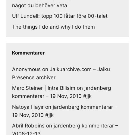
något du behöver veta.
Ulf Lundell: topp 100 låtar före 00-talet
The things I do and why I do them
Kommentarer
Anonymous
on
Jaikuarchive.com – Jaiku
Presence archiver
Marc Steiner | Intra Bilisim
on
jardenberg
kommenterar – 19 Nov, 2010 #jjk
Natoya Hayır
on
jardenberg kommenterar –
19 Nov, 2010 #jjk
Abril Robbins
on
jardenberg kommenterar –
2008-12-13