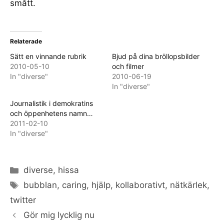
smått.
Relaterade
Sätt en vinnande rubrik
Bjud på dina bröllopsbilder
2010-05-10
och filmer
In "diverse"
2010-06-19
In "diverse"
Journalistik i demokratins
och öppenhetens namn…
2011-02-10
In "diverse"
Categories
diverse
,
hissa
Tags
bubblan
,
caring
,
hjälp
,
kollaborativt
,
nätkärlek
,
twitter
Gör mig lycklig nu