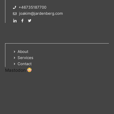
+46735187700
joakim@jardenberg.com
About
Services
Contact
Mastodon