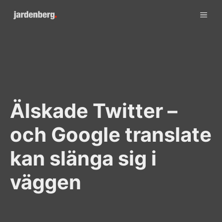
Skip
ME
to
content
Älskade Twitter –
och Google translate
kan slänga sig i
väggen