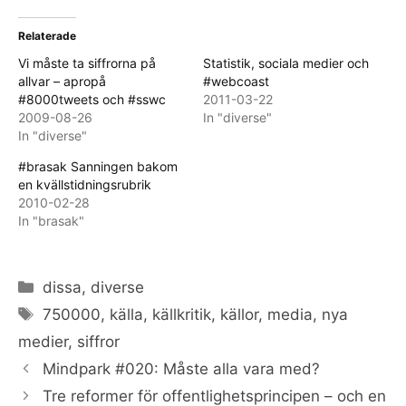
Relaterade
Vi måste ta siffrorna på
Statistik, sociala medier och
allvar – apropå
#webcoast
#8000tweets och #sswc
2011-03-22
2009-08-26
In "diverse"
In "diverse"
#brasak Sanningen bakom
en kvällstidningsrubrik
2010-02-28
In "brasak"
Categories
dissa
,
diverse
Tags
750000
,
källa
,
källkritik
,
källor
,
media
,
nya
medier
,
siffror
Mindpark #020: Måste alla vara med?
Tre reformer för offentlighetsprincipen – och en