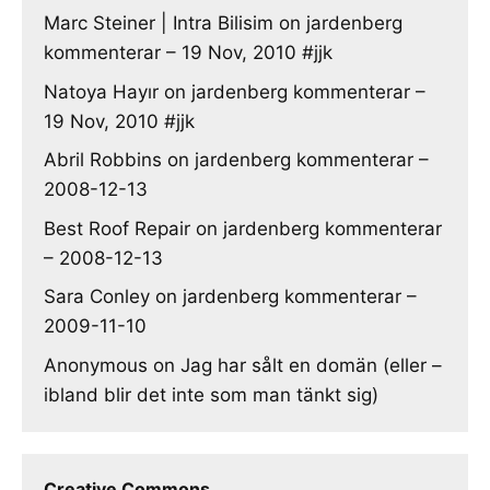
Marc Steiner | Intra Bilisim
on
jardenberg
kommenterar – 19 Nov, 2010 #jjk
Natoya Hayır
on
jardenberg kommenterar –
19 Nov, 2010 #jjk
Abril Robbins
on
jardenberg kommenterar –
2008-12-13
Best Roof Repair
on
jardenberg kommenterar
– 2008-12-13
Sara Conley
on
jardenberg kommenterar –
2009-11-10
Anonymous
on
Jag har sålt en domän (eller –
ibland blir det inte som man tänkt sig)
Creative Commons