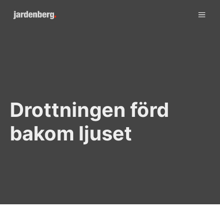
Skip
ME
to
content
Drottningen förd
bakom ljuset