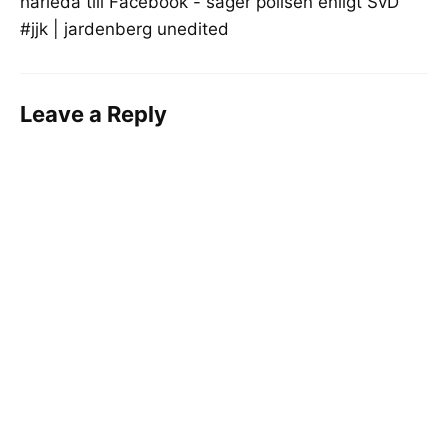
härleda till Facebook - säger polisen enligt SvD
#jjk | jardenberg unedited
Leave a Reply