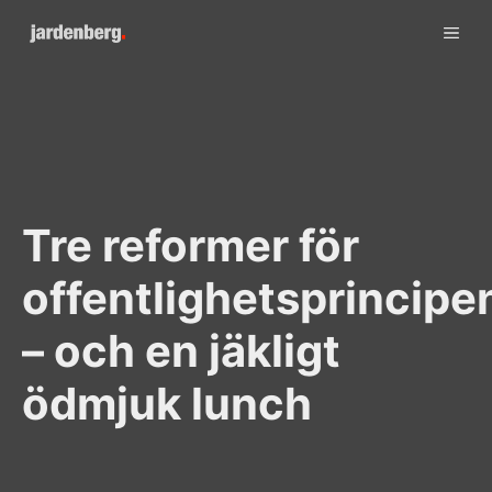
Skip
ME
to
content
Tre reformer för
offentlighetsprincipe
– och en jäkligt
ödmjuk lunch