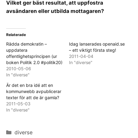
Vilket ger bäst resultat, att uppfostra
avsändaren eller utbilda mottagaren?
Relaterade
Rädda demokratin –
Idag lanserades openaid.se
uppdatera
– ett viktigt första steg!
offentlighetsprincipen (ur
2011-04-04
boken Politik 2.0 #politik20)
In "diverse"
2010-05-06
In "diverse"
Är det en bra idé att en
kommunwebb avpublicerar
texter för att de är gamla?
2011-05-03
In "diverse"
Categories
diverse