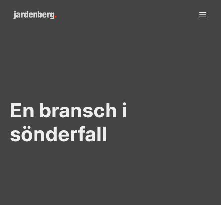
Skip
ME
to
content
En bransch i
sönderfall