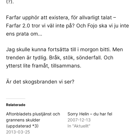
(?).
Farfar upphör att existera
, för allvarligt talat –
Farfar 2.0 tror vi väl inte på? Och
Fojo ska vi ju inte
ens prata om
…
Jag skulle kunna fortsätta till i morgon bitti. Men
trenden är tydlig. Bråk, stök, sönderfall. Och
ytterst lite framåt, tillsammans.
Är det skogsbranden vi ser?
Relaterade
Aftonbladets plustjänst och
Sorry Helin – du har fel
grannens skulder
2007-12-13
(uppdaterad *3)
In "Aktuellt"
2013-03-25