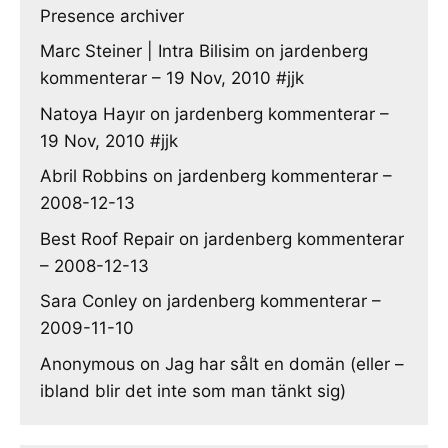
Presence archiver
Marc Steiner | Intra Bilisim
on
jardenberg
kommenterar – 19 Nov, 2010 #jjk
Natoya Hayır
on
jardenberg kommenterar –
19 Nov, 2010 #jjk
Abril Robbins
on
jardenberg kommenterar –
2008-12-13
Best Roof Repair
on
jardenberg kommenterar
– 2008-12-13
Sara Conley
on
jardenberg kommenterar –
2009-11-10
Anonymous
on
Jag har sålt en domän (eller –
ibland blir det inte som man tänkt sig)