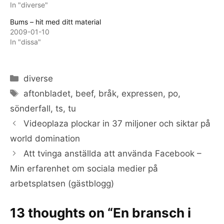
In "diverse"
Bums – hit med ditt material
2009-01-10
In "dissa"
Categories
diverse
Tags
aftonbladet
,
beef
,
bråk
,
expressen
,
po
,
sönderfall
,
ts
,
tu
Videoplaza plockar in 37 miljoner och siktar på
world domination
Att tvinga anställda att använda Facebook –
Min erfarenhet om sociala medier på
arbetsplatsen (gästblogg)
13 thoughts on “En bransch i