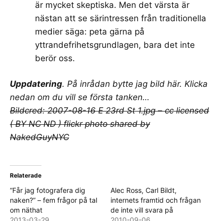
är mycket skeptiska. Men det värsta är
nästan att se särintressen från traditionella
medier säga:
peta gärna på
yttrandefrihetsgrundlagen, bara det inte
berör oss
.
Uppdatering
. På inrådan bytte jag bild här. Klicka
nedan om du vill se första tanken…
Bildcred:
2007-08-16 E 23rd St 1.jpg – cc licensed
( BY NC ND ) flickr photo
shared by
NakedGuyNYC
Relaterade
“Får jag fotografera dig
Alec Ross, Carl Bildt,
naken?” – fem frågor på tal
internets framtid och frågan
om näthat
de inte vill svara på
2013-03-29
2010-09-06