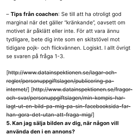
–
Tips från coachen
: Se till att ha otroligt god
marginal när det gäller “kränkande”, oavsett om
motivet är påklätt eller inte. För att vara ännu
tydligare, bete dig inte som en skitstövel mot
tidigare pojk- och flickvännen. Logiskt. I allt övrigt
se svaren på fråga 1-3.
[
http://www.datainspektionen.se/lagar-och-
regler/personuppgiftslagen/publicering-pa-
internet/
] [
http://www.datainspektionen.se/fragor-
och-svar/personuppgiftslagen/min-kompis-har-
lagt-ut-en-bild-pa-mig-pa-sin-facebooksida-far-
han-gora-det-utan-att-fraga-mig/
]
5. Kan jag sälja bilden av dig, när någon vill
använda den i en annons?