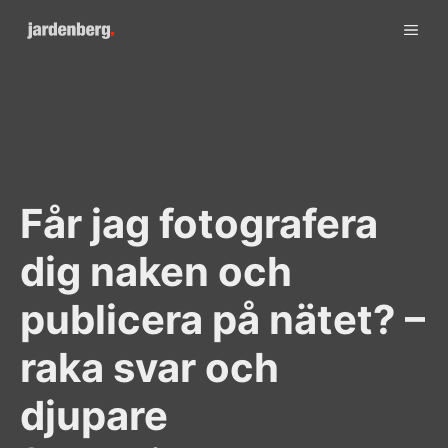
Skip
ME
to
content
Får jag fotografera
dig naken och
publicera på nätet? –
raka svar och
djupare