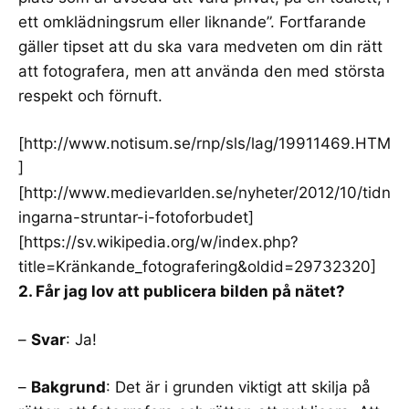
ett omklädningsrum eller liknande”. Fortfarande
gäller tipset att du ska vara medveten om din rätt
att fotografera, men att använda den med största
respekt och förnuft.
[
http://www.notisum.se/rnp/sls/lag/19911469.HTM
]
[
http://www.medievarlden.se/nyheter/2012/10/tidn
ingarna-struntar-i-fotoforbudet
]
[
https://sv.wikipedia.org/w/index.php?
title=Kränkande_fotografering&oldid=29732320
]
2. Får jag lov att publicera bilden på nätet?
–
Svar
: Ja!
–
Bakgrund
: Det är i grunden viktigt att skilja på