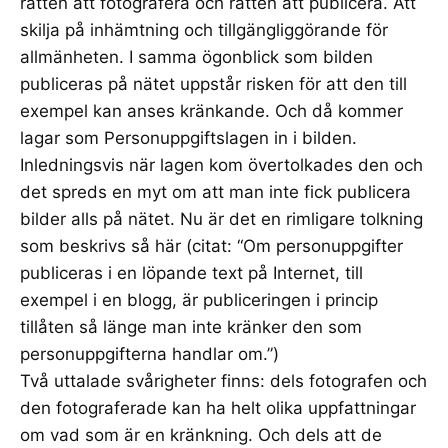
rätten att fotografera och rätten att publicera. Att
skilja på inhämtning och tillgängliggörande för
allmänheten. I samma ögonblick som bilden
publiceras på nätet uppstår risken för att den till
exempel kan anses kränkande. Och då kommer
lagar som Personuppgiftslagen in i bilden.
Inledningsvis när lagen kom övertolkades den och
det spreds en myt om att man inte fick publicera
bilder alls på nätet. Nu är det en rimligare tolkning
som beskrivs så här (citat: “Om personuppgifter
publiceras i en löpande text på Internet, till
exempel i en blogg, är publiceringen i princip
tillåten så länge man inte kränker den som
personuppgifterna handlar om.”)
Två uttalade svårigheter finns: dels fotografen och
den fotograferade kan ha helt olika uppfattningar
om vad som är en kränkning. Och dels att de