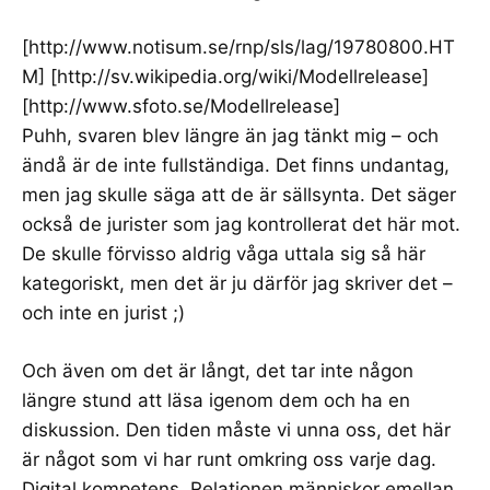
[
http://www.notisum.se/rnp/sls/lag/19780800.HT
M
] [
http://sv.wikipedia.org/wiki/Modellrelease
]
[
http://www.sfoto.se/Modellrelease
]
Puhh, svaren blev längre än jag tänkt mig – och
ändå är de inte fullständiga. Det finns undantag,
men jag skulle säga att de är sällsynta. Det säger
också de jurister som jag kontrollerat det här mot.
De skulle förvisso aldrig våga uttala sig så här
kategoriskt, men det är ju därför jag skriver det –
och inte en jurist ;)
Och även om det är långt, det tar inte någon
längre stund att läsa igenom dem och ha en
diskussion. Den tiden måste vi unna oss, det här
är något som vi har runt omkring oss varje dag.
Digital kompetens. Relationen människor emellan.