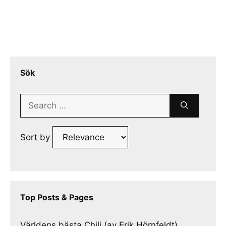
Sök
Search
for:
Sort by
Top Posts & Pages
Världens bästa Chili (av Erik Hörnfeldt)