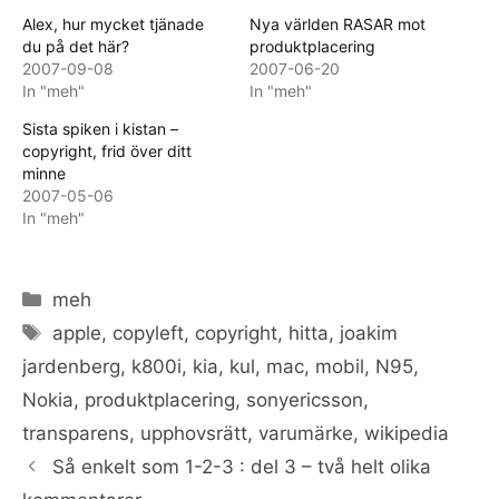
Alex, hur mycket tjänade
Nya världen RASAR mot
du på det här?
produktplacering
2007-09-08
2007-06-20
In "meh"
In "meh"
Sista spiken i kistan –
copyright, frid över ditt
minne
2007-05-06
In "meh"
Categories
meh
Tags
apple
,
copyleft
,
copyright
,
hitta
,
joakim
jardenberg
,
k800i
,
kia
,
kul
,
mac
,
mobil
,
N95
,
Nokia
,
produktplacering
,
sonyericsson
,
transparens
,
upphovsrätt
,
varumärke
,
wikipedia
Så enkelt som 1-2-3 : del 3 – två helt olika