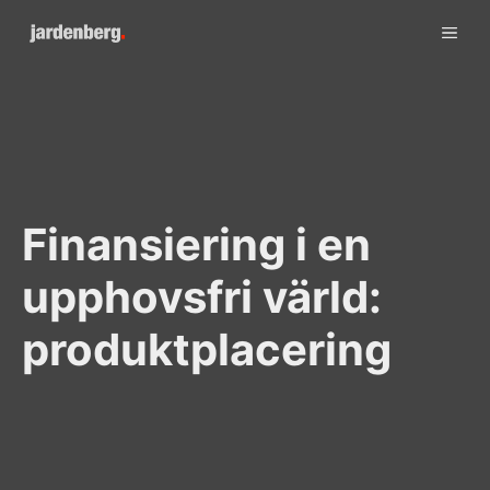
Skip
ME
to
content
Finansiering i en
upphovsfri värld:
produktplacering