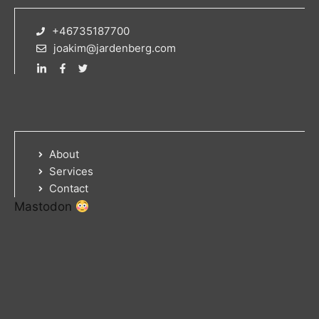
+46735187700
joakim@jardenberg.com
About
Services
Contact
Mastodon