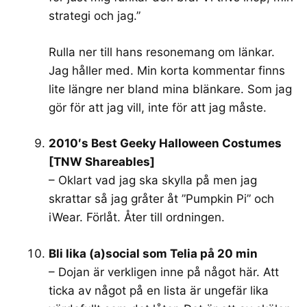
strategi och jag.”
Rulla ner till hans resonemang om länkar.
Jag håller med. Min korta kommentar finns
lite längre ner bland mina blänkare. Som jag
gör för att jag vill, inte för att jag måste.
2010′s Best Geeky Halloween Costumes
[TNW Shareables]
– Oklart vad jag ska skylla på men jag
skrattar så jag gråter åt ”Pumpkin Pi” och
iWear. Förlåt. Åter till ordningen.
Bli lika (a)social som Telia på 20 min
– Dojan är verkligen inne på något här. Att
ticka av något på en lista är ungefär lika