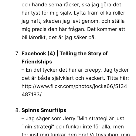
och händelserna räcker, ska jag göra det
här tyst för mig själv. Lyfta fram olika roller
jag haft, skeden jag levt genom, och ställa
mig precis den här frågan. Det kommer att
bli lärorikt, det är jag säker på.
Facebook (4) | Telling the Story of
Friendships
– En del tycker det här är creepy. Jag tycker
det är både självklart och vackert. Titta här:
http://www.flickr.com/photos/jocke66/5134
487183/
Spinns Smurftips
– Jag säger som Jerry ”Min strategi är just
“min strategi” och funkar inte för alla, men
för just mig funkar den bra! Vi trivs ihop, min