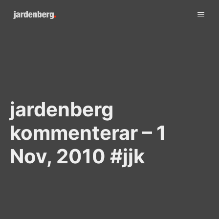
Skip
ME
to
content
jardenberg
kommenterar – 1
Nov, 2010 #jjk