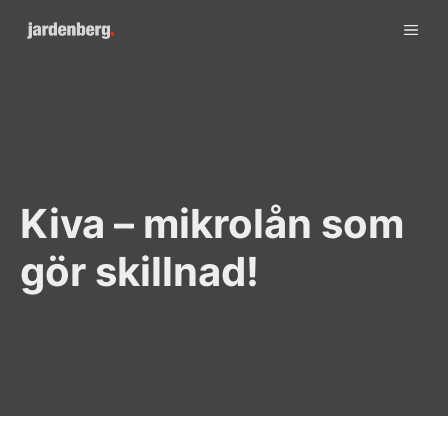
Skip
ME
to
content
Kiva – mikrolån som
gör skillnad!