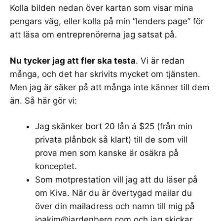
Kolla bilden nedan över kartan som visar mina
pengars väg, eller kolla på min ”
lenders page
” för
att läsa om entreprenörerna jag satsat på.
Nu tycker jag att fler ska testa
. Vi är redan
många, och det har
skrivits mycket om tjänsten
.
Men jag är säker på att många inte känner till dem
än. Så här gör vi:
Jag
skänker bort 20 lån á $25
(från min
privata plånbok så klart) till de som vill
prova men som kanske är osäkra på
konceptet.
Som motprestation vill jag att du läser på
om Kiva. När du är övertygad mailar du
över din mailadress och namn till mig på
joakim@jardenberg.com
och jag skickar