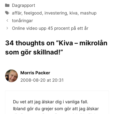
Categories
Dagrapport
Tags
affär
,
feelgood
,
investering
,
kiva
,
mashup
tonåringar
Online video upp 45 procent på ett år
34 thoughts on “Kiva – mikrolån
som gör skillnad!”
Morris Packer
2008-08-20 at 20:31
Du vet att jag älskar dig i vanliga fall.
Ibland gör du grejer som gör att jag älskar