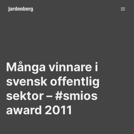
Skip
ME
to
content
Många vinnare i
svensk offentlig
sektor – #smios
award 2011