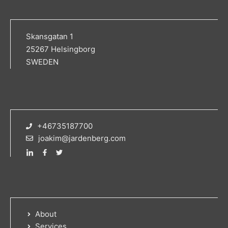
Skansgatan 1
25267 Helsingborg
SWEDEN
+46735187700
joakim@jardenberg.com
About
Services