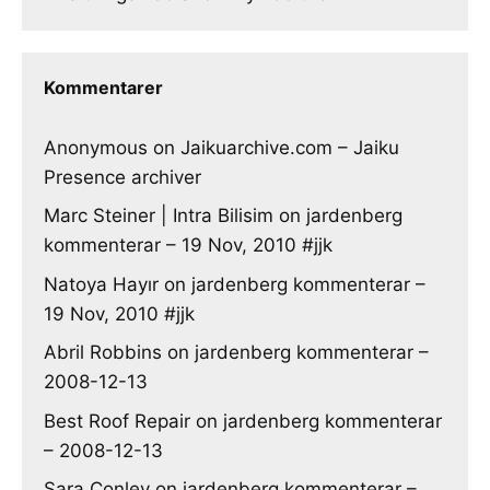
Kommentarer
Anonymous
on
Jaikuarchive.com – Jaiku
Presence archiver
Marc Steiner | Intra Bilisim
on
jardenberg
kommenterar – 19 Nov, 2010 #jjk
Natoya Hayır
on
jardenberg kommenterar –
19 Nov, 2010 #jjk
Abril Robbins
on
jardenberg kommenterar –
2008-12-13
Best Roof Repair
on
jardenberg kommenterar
– 2008-12-13
Sara Conley
on
jardenberg kommenterar –