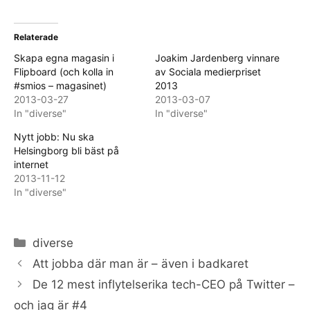
Relaterade
Skapa egna magasin i
Joakim Jardenberg vinnare
Flipboard (och kolla in
av Sociala medierpriset
#smios – magasinet)
2013
2013-03-27
2013-03-07
In "diverse"
In "diverse"
Nytt jobb: Nu ska
Helsingborg bli bäst på
internet
2013-11-12
In "diverse"
Categories
diverse
Att jobba där man är – även i badkaret
De 12 mest inflytelserika tech-CEO på Twitter –
och jag är #4