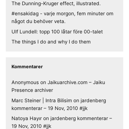
The Dunning-Kruger effect, illustrated.
#ensakidag - varje morgon, fem minuter om
något du behöver veta.
Ulf Lundell: topp 100 låtar före 00-talet
The things I do and why I do them
Kommentarer
Anonymous
on
Jaikuarchive.com – Jaiku
Presence archiver
Marc Steiner | Intra Bilisim
on
jardenberg
kommenterar – 19 Nov, 2010 #jjk
Natoya Hayır
on
jardenberg kommenterar –
19 Nov, 2010 #jjk