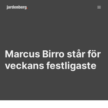
Skip
ME
to
content
Marcus Birro står för
veckans festligaste