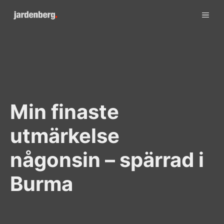
Skip
ME
to
content
Min finaste
utmärkelse
någonsin – spärrad i
Burma