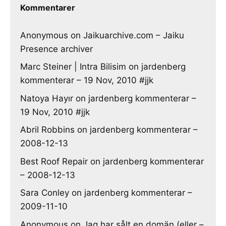
Kommentarer
Anonymous
on
Jaikuarchive.com – Jaiku
Presence archiver
Marc Steiner | Intra Bilisim
on
jardenberg
kommenterar – 19 Nov, 2010 #jjk
Natoya Hayır
on
jardenberg kommenterar –
19 Nov, 2010 #jjk
Abril Robbins
on
jardenberg kommenterar –
2008-12-13
Best Roof Repair
on
jardenberg kommenterar
– 2008-12-13
Sara Conley
on
jardenberg kommenterar –
2009-11-10
Anonymous
on
Jag har sålt en domän (eller –