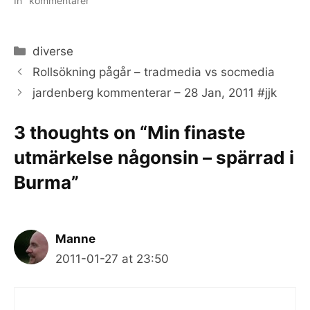
In "kommentarer"
Categories
diverse
Rollsökning pågår – tradmedia vs socmedia
jardenberg kommenterar – 28 Jan, 2011 #jjk
3 thoughts on “Min finaste
utmärkelse någonsin – spärrad i
Burma”
Manne
2011-01-27 at 23:50