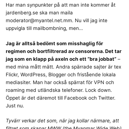
Har man synpunkter på att man inte kommer åt
jardenberg.se ska man maila
moderator@myantel.net.mm
. Nu vill jag inte
uppvigla till mailbombning, men…
Jag är alltså bedömt som misshaglig för
regimen och bortfiltrerad av censorerna. Det tar
jag som en klapp på axeln och ett ”bra jobbat”
–
med mina mått mätt. Andra spärrade sajter är tex
Flickr, WordPress, Blogger och fristående lokala
mediasiter. Man har också spärrat för VPN och
roaming med utländska telefoner. Lock down.
Öppet är det däremot till Facebook och Twitter.
Just nu.
Tyvärr verkar det som,
när jag kollar närmare
, att
filtret som skapar
MWW
(the Myanmar Wide Web)