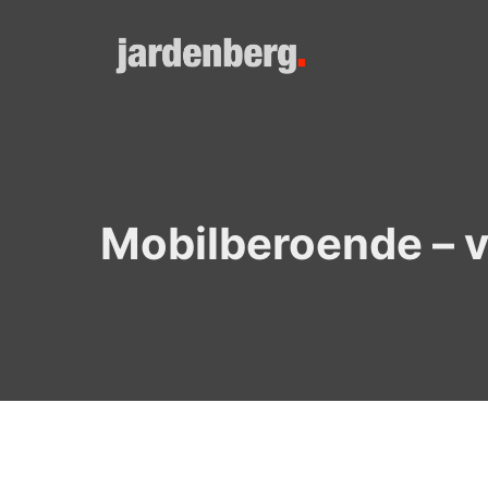
Skip
to
content
Mobilberoende – v