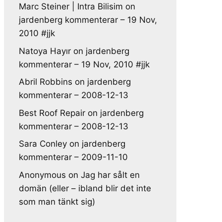
Marc Steiner | Intra Bilisim
on
jardenberg kommenterar – 19 Nov,
2010 #jjk
Natoya Hayır
on
jardenberg
kommenterar – 19 Nov, 2010 #jjk
Abril Robbins
on
jardenberg
kommenterar – 2008-12-13
Best Roof Repair
on
jardenberg
kommenterar – 2008-12-13
Sara Conley
on
jardenberg
kommenterar – 2009-11-10
Anonymous
on
Jag har sålt en
domän (eller – ibland blir det inte
som man tänkt sig)