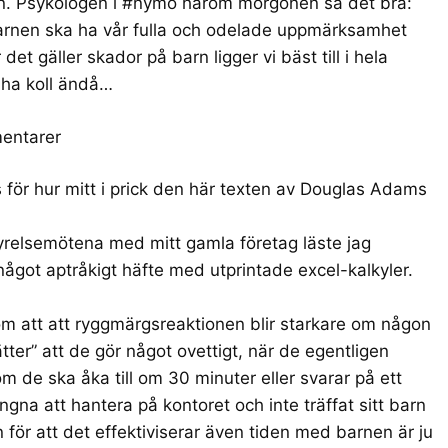
n. Psykologen i #nymo härom morgonen sa det bra:
tt barnen ska ha vår fulla och odelade uppmärksamhet
et gäller skador på barn ligger vi bäst till i hela
n ha koll ändå…
mentarer
 för hur mitt i prick
den här texten av Douglas Adams
tyrelsemötena med mitt gamla företag läste jag
 något aptråkigt häfte med utprintade excel-kalkyler.
m att att ryggmärgsreaktionen blir starkare om någon
tter” att de gör något ovettigt, när de egentligen
m de ska åka till om 30 minuter eller svarar på ett
ngna att hantera på kontoret och inte träffat sitt barn
en för att det effektiviserar även tiden med barnen är ju