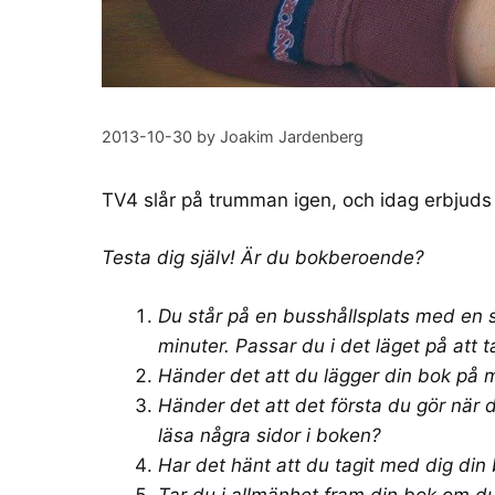
2013-10-30
by
Joakim Jardenberg
TV4 slår på trumman igen, och idag erbjud
Testa dig själv! Är du bokberoende?
Du står på en busshållsplats med en 
minuter. Passar du i det läget på att t
Händer det att du lägger din bok på m
Händer det att det första du gör när 
läsa några sidor i boken?
Har det hänt att du tagit med dig din 
Tar du i allmänhet fram din bok om du