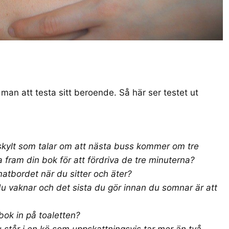
s man att
testa sitt beroende
. Så här ser testet ut
skylt som talar om att nästa buss kommer om tre
a fram din bok för att fördriva de tre minuterna?
atbordet när du sitter och äter?
du vaknar och det sista du gör innan du somnar är att
bok in på toaletten?
 står i en kö som uppskattningsvis tar mer än två