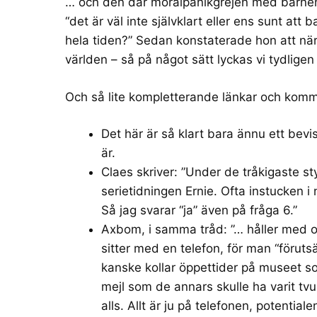
… och den där moralpanikgrejen med barne
“det är väl inte självklart eller ens sunt a
hela tiden?” Sedan konstaterade hon att när d
världen – så på något sätt lyckas vi tydlige
Och så lite kompletterande länkar och kom
Det här är så klart bara ännu ett bevis
är.
Claes skriver
: ”Under de tråkigaste s
serietidningen Ernie. Ofta instucken i
Så jag svarar “ja” även på fråga 6.”
Axbom, i samma tråd: ”… håller med o
sitter med en telefon, för man “förutsä
kanske kollar öppettider på museet so
mejl som de annars skulle ha varit tvu
alls. Allt är ju på telefonen, potential