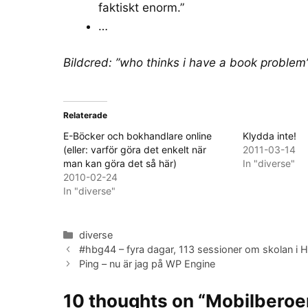
faktiskt enorm.”
…
Bildcred:
”who thinks i have a book problem
Relaterade
E-Böcker och bokhandlare online
Klydda inte!
(eller: varför göra det enkelt när
2011-03-14
man kan göra det så här)
In "diverse"
2010-02-24
In "diverse"
Categories
diverse
#hbg44 – fyra dagar, 113 sessioner om skolan i 
Ping – nu är jag på WP Engine
10 thoughts on “Mobilberoen