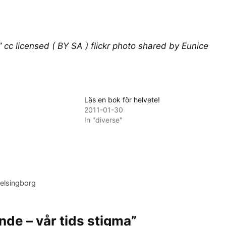
”
cc licensed ( BY SA ) flickr photo shared by
Eunice
Läs en bok för helvete!
2011-01-30
In "diverse"
Helsingborg
de – vår tids stigma”