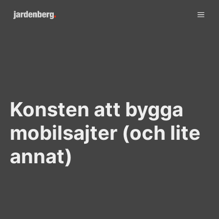
Skip
ME
to
content
Konsten att bygga
mobilsajter (och lite
annat)