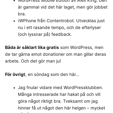
WordPress Mobile Edition
av Alex King. Den
är gammal vid det här laget, men gör jobbet
bra.
iWPhone
från Contentrobot. Utvecklas just
nu i ett rasande tempo, och de efterlyser
(och lyssnar på) feedback.
Båda är såklart lika gratis
som WordPress, men
de tar gärna emot donationer om man gillar deras
arbete. Och det gör man ju!
För övrigt
, en söndag som den här…
Jag fnular vidare med
WordPressklubben
.
Många intresserade har hakat på och vill
göra något riktigt bra. Tveksamt om jag
hinner få ut något den här helgen – mycket