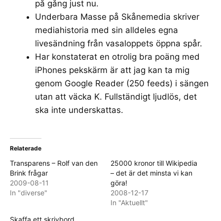
på gång just nu.
Underbara
Masse
på Skånemedia skriver
mediahistoria med sin alldeles egna
livesändning från vasaloppets öppna spår
.
Har konstaterat en otrolig bra poäng med
iPhones pekskärm är att jag kan ta mig
genom Google Reader (250 feeds) i sängen
utan att väcka K. Fullständigt ljudlös, det
ska inte underskattas.
Relaterade
Transparens – Rolf van den
25000 kronor till Wikipedia
Brink frågar
– det är det minsta vi kan
2009-08-11
göra!
In "diverse"
2008-12-17
In "Aktuellt"
Skaffa ett skrivbord