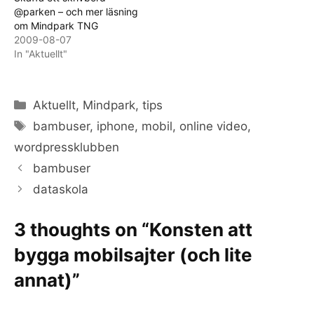
@parken – och mer läsning
om Mindpark TNG
2009-08-07
In "Aktuellt"
Categories
Aktuellt
,
Mindpark
,
tips
Tags
bambuser
,
iphone
,
mobil
,
online video
,
wordpressklubben
bambuser
dataskola
3 thoughts on “Konsten att
bygga mobilsajter (och lite
annat)”