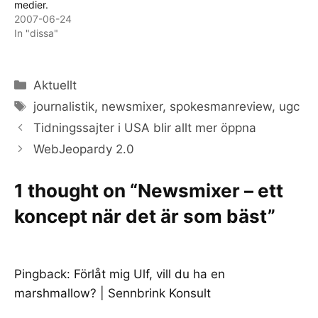
medier.
2007-06-24
In "dissa"
Categories
Aktuellt
Tags
journalistik
,
newsmixer
,
spokesmanreview
,
ugc
Tidningssajter i USA blir allt mer öppna
WebJeopardy 2.0
1 thought on “Newsmixer – ett
koncept när det är som bäst”
Pingback:
Förlåt mig Ulf, vill du ha en
marshmallow? | Sennbrink Konsult