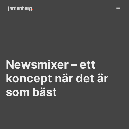
Skip
ME
to
content
Newsmixer – ett
koncept när det är
som bäst