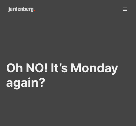
Skip
ME
to
content
Oh NO! It’s Monday
again?