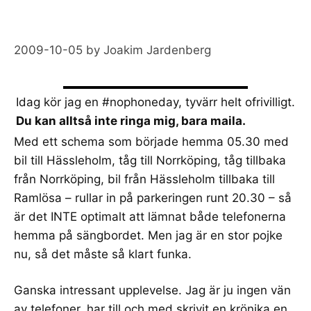
2009-10-05
by
Joakim Jardenberg
Idag kör jag en
#nophoneday
, tyvärr helt ofrivilligt.
Du kan alltså inte ringa mig, bara maila.
Med ett schema som började hemma 05.30 med
bil till Hässleholm, tåg till Norrköping, tåg tillbaka
från Norrköping, bil från Hässleholm tillbaka till
Ramlösa – rullar in på parkeringen runt 20.30 – så
är det INTE optimalt att lämnat både telefonerna
hemma på sängbordet. Men jag är en stor pojke
nu, så det måste så klart funka.
Ganska intressant upplevelse. Jag är ju ingen vän
av telefoner, har till och med skrivit en krönika en