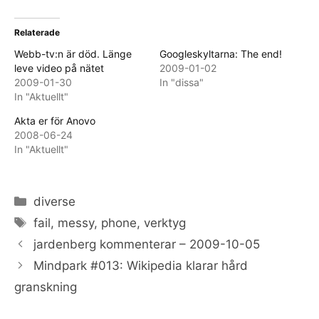
Relaterade
Webb-tv:n är död. Länge
Googleskyltarna: The end!
leve video på nätet
2009-01-02
2009-01-30
In "dissa"
In "Aktuellt"
Akta er för Anovo
2008-06-24
In "Aktuellt"
Categories
diverse
Tags
fail
,
messy
,
phone
,
verktyg
jardenberg kommenterar – 2009-10-05
Mindpark #013: Wikipedia klarar hård
granskning