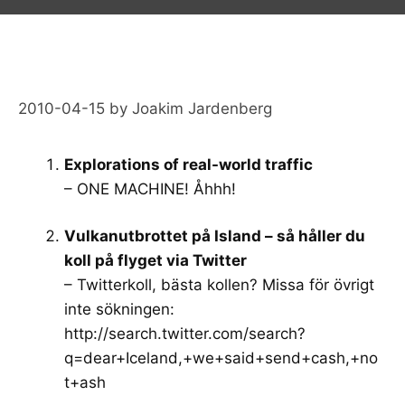
2010-04-15
by
Joakim Jardenberg
Explorations of real-world traffic
– ONE MACHINE! Åhhh!
Vulkanutbrottet på Island – så håller du
koll på flyget via Twitter
– Twitterkoll, bästa kollen? Missa för övrigt
inte sökningen:
http://search.twitter.com/search?
q=dear+Iceland,+we+said+send+cash,+no
t+ash