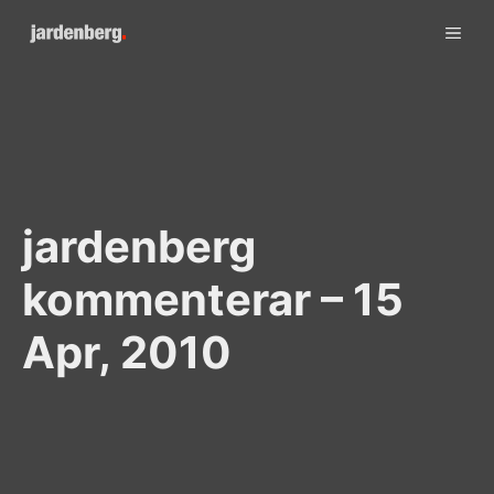
Skip
ME
to
content
jardenberg
kommenterar – 15
Apr, 2010