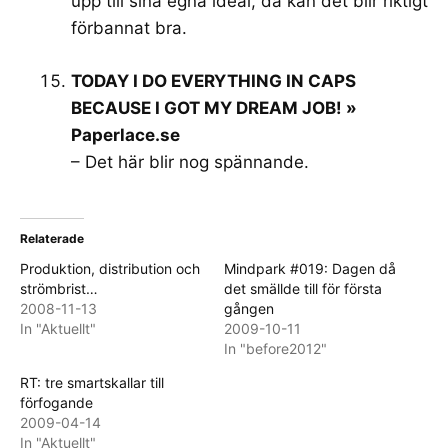
upp till sina egna ideal, då kan det blir riktigt
förbannat bra.
TODAY I DO EVERYTHING IN CAPS
BECAUSE I GOT MY DREAM JOB! »
Paperlace.se
– Det här blir nog spännande.
Relaterade
Produktion, distribution och
Mindpark #019: Dagen då
strömbrist…
det smällde till för första
2008-11-13
gången
In "Aktuellt"
2009-10-11
In "before2012"
RT: tre smartskallar till
förfogande
2009-04-14
In "Aktuellt"