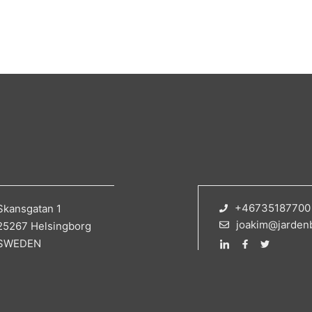
+46735187700
Skansgatan 1
joakim@jarden
25267 Helsingborg
SWEDEN