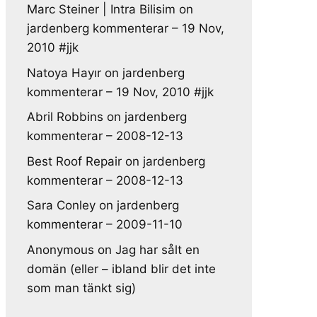
Marc Steiner | Intra Bilisim
on
jardenberg kommenterar – 19 Nov,
2010 #jjk
Natoya Hayır
on
jardenberg
kommenterar – 19 Nov, 2010 #jjk
Abril Robbins
on
jardenberg
kommenterar – 2008-12-13
Best Roof Repair
on
jardenberg
kommenterar – 2008-12-13
Sara Conley
on
jardenberg
kommenterar – 2009-11-10
Anonymous
on
Jag har sålt en
domän (eller – ibland blir det inte
som man tänkt sig)