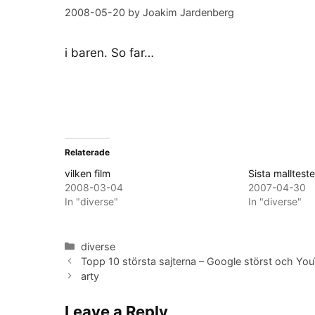
2008-05-20
by
Joakim Jardenberg
i baren. So far…
Relaterade
vilken film
Sista mallteste
2008-03-04
2007-04-30
In "diverse"
In "diverse"
Categories
diverse
Topp 10 största sajterna – Google störst och Yo
arty
Leave a Reply