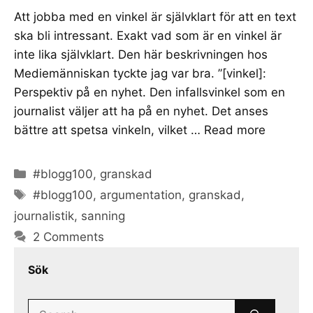
Att jobba med en vinkel är självklart för att en text
ska bli intressant. Exakt vad som är en vinkel är
inte lika självklart. Den här beskrivningen hos
Mediemänniskan tyckte jag var bra. ”[vinkel]:
Perspektiv på en nyhet. Den infallsvinkel som en
journalist väljer att ha på en nyhet. Det anses
bättre att spetsa vinkeln, vilket …
Read more
Categories
#blogg100
,
granskad
Tags
#blogg100
,
argumentation
,
granskad
,
journalistik
,
sanning
2 Comments
Sök
Search