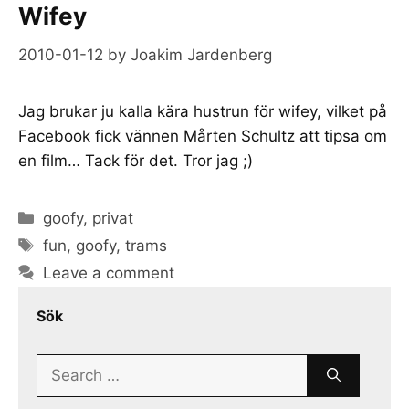
Wifey
2010-01-12
by
Joakim Jardenberg
Jag brukar ju kalla kära hustrun för wifey, vilket på
Facebook fick vännen Mårten Schultz att tipsa om
en film… Tack för det. Tror jag ;)
Categories
goofy
,
privat
Tags
fun
,
goofy
,
trams
Leave a comment
Sök
Search
for: