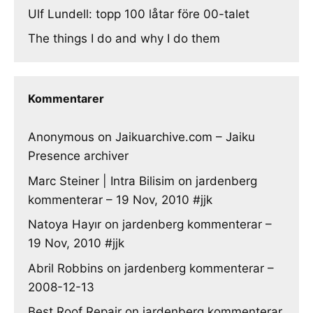
Ulf Lundell: topp 100 låtar före 00-talet
The things I do and why I do them
Kommentarer
Anonymous
on
Jaikuarchive.com – Jaiku
Presence archiver
Marc Steiner | Intra Bilisim
on
jardenberg
kommenterar – 19 Nov, 2010 #jjk
Natoya Hayır
on
jardenberg kommenterar –
19 Nov, 2010 #jjk
Abril Robbins
on
jardenberg kommenterar –
2008-12-13
Best Roof Repair
on
jardenberg kommenterar