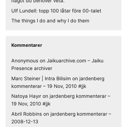
något du behöver veta.
Ulf Lundell: topp 100 låtar före 00-talet
The things I do and why I do them
Kommentarer
Anonymous
on
Jaikuarchive.com – Jaiku
Presence archiver
Marc Steiner | Intra Bilisim
on
jardenberg
kommenterar – 19 Nov, 2010 #jjk
Natoya Hayır
on
jardenberg kommenterar –
19 Nov, 2010 #jjk
Abril Robbins
on
jardenberg kommenterar –
2008-12-13