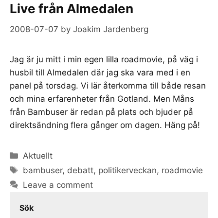
Live från Almedalen
2008-07-07
by
Joakim Jardenberg
Jag är ju mitt i min egen lilla roadmovie, på väg i
husbil till Almedalen där jag ska vara med i en
panel på torsdag. Vi lär återkomma till både resan
och mina erfarenheter från Gotland. Men Måns
från Bambuser är redan på plats och bjuder på
direktsändning flera gånger om dagen. Häng på!
Categories
Aktuellt
Tags
bambuser
,
debatt
,
politikerveckan
,
roadmovie
Leave a comment
Sök