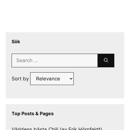
Sök
Search
for:
Sort by
Top Posts & Pages
Världens bästa Chili (av Erik Hörnfeldt)