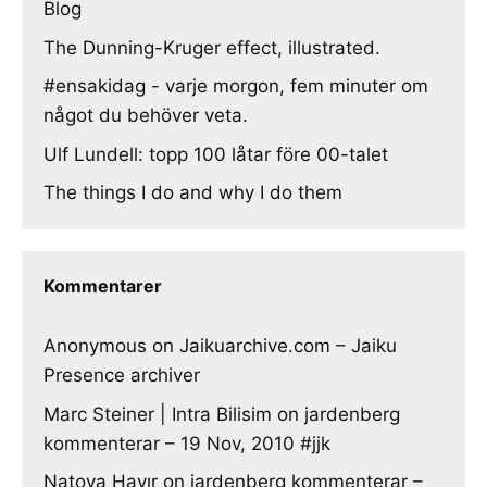
Blog
The Dunning-Kruger effect, illustrated.
#ensakidag - varje morgon, fem minuter om
något du behöver veta.
Ulf Lundell: topp 100 låtar före 00-talet
The things I do and why I do them
Kommentarer
Anonymous
on
Jaikuarchive.com – Jaiku
Presence archiver
Marc Steiner | Intra Bilisim
on
jardenberg
kommenterar – 19 Nov, 2010 #jjk
Natoya Hayır
on
jardenberg kommenterar –