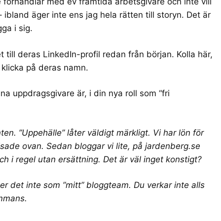
 förhandlar med ev framtida arbetsgivare och inte vill
ibland äger inte ens jag hela rätten till storyn. Det är
a i sig.
till deras LinkedIn-profil redan från början. Kolla här,
, klicka på deras namn.
na uppdragsgivare är, i din nya roll som “fri
n. ”Uppehälle” låter väldigt märkligt. Vi har lön för
visade ovan. Sedan bloggar vi lite, på jardenberg.se
och i regel utan ersättning. Det är väl inget konstigt?
er det inte som ”mitt” bloggteam. Du verkar inte alls
ammans.