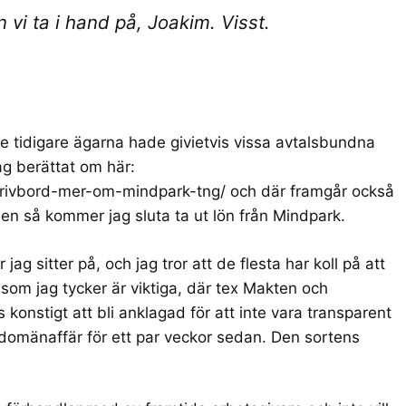
vi ta i hand på, Joakim. Visst.
de tidigare ägarna hade givietvis vissa avtalsbundna
ag berättat om här:
krivbord-mer-om-mindpark-tng/
och där framgår också
iden så kommer jag sluta ta ut lön från Mindpark.
 jag sitter på, och jag tror att de flesta har koll på att
 som jag tycker är viktiga, där tex Makten och
konstigt att bli anklagad för att inte vara transparent
 domänaffär för ett par veckor sedan. Den sortens