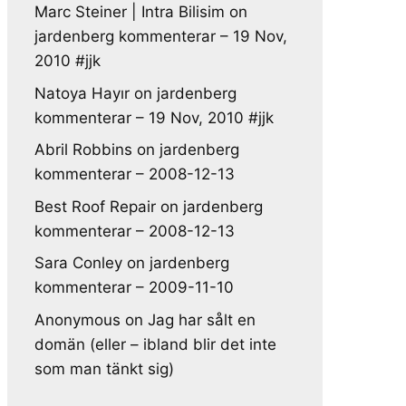
Marc Steiner | Intra Bilisim
on
jardenberg kommenterar – 19 Nov,
2010 #jjk
Natoya Hayır
on
jardenberg
kommenterar – 19 Nov, 2010 #jjk
Abril Robbins
on
jardenberg
kommenterar – 2008-12-13
Best Roof Repair
on
jardenberg
kommenterar – 2008-12-13
Sara Conley
on
jardenberg
kommenterar – 2009-11-10
Anonymous
on
Jag har sålt en
domän (eller – ibland blir det inte
som man tänkt sig)