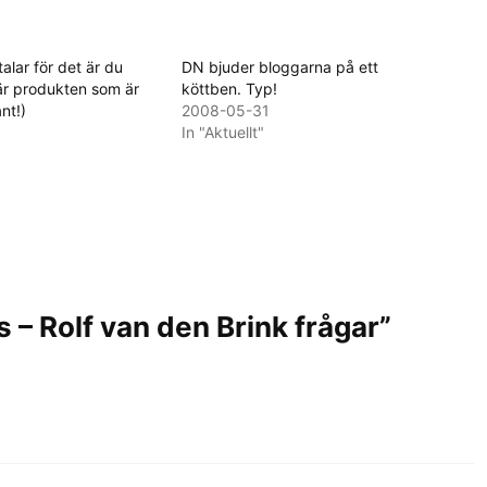
alar för det är du
DN bjuder bloggarna på ett
är produkten som är
köttben. Typ!
ant!)
2008-05-31
In "Aktuellt"
 – Rolf van den Brink frågar”