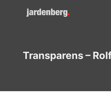
Skip
to
content
Transparens – Rolf