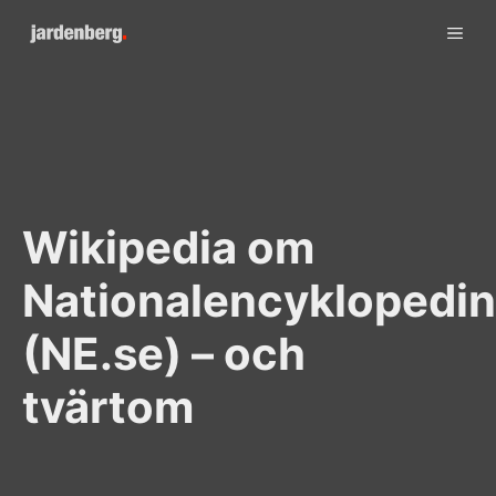
Skip
ME
to
content
Wikipedia om
Nationalencyklopedin
(NE.se) – och
tvärtom