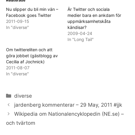
Relaterade
Nu slipper du bli min vän –
Är Twitter och sociala
Facebook goes Twitter
medier bara en ankdam för
2011-09-15
uppmärksamhetskåta
In "diverse"
kändisar?
2009-04-24
In "Long Tail"
Om twittereliten och att
göra jobbet (gästblogg av
Cecilia af Jochnick)
2011-08-07
In "diverse"
Categories
diverse
jardenberg kommenterar – 29 May, 2011 #jjk
Wikipedia om Nationalencyklopedin (NE.se) –
och tvärtom