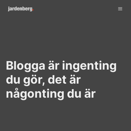
Skip
ME
to
content
Blogga är ingenting
du gör, det är
någonting du är