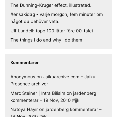
The Dunning-Kruger effect, illustrated.
#ensakidag - varje morgon, fem minuter om
något du behöver veta.
Ulf Lundell: topp 100 låtar före 00-talet
The things I do and why I do them
Kommentarer
Anonymous
on
Jaikuarchive.com – Jaiku
Presence archiver
Marc Steiner | Intra Bilisim
on
jardenberg
kommenterar – 19 Nov, 2010 #jjk
Natoya Hayır
on
jardenberg kommenterar –
19 Nov, 2010 #jjk