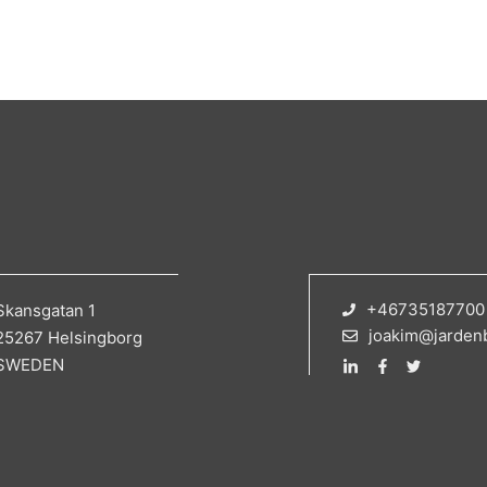
+46735187700
Skansgatan 1
joakim@jarden
25267 Helsingborg
SWEDEN