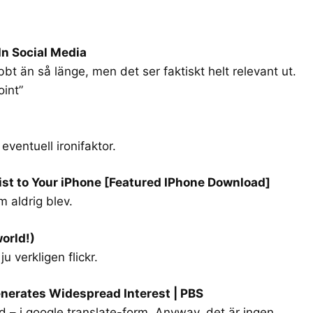
In Social Media
t än så länge, men det ser faktiskt helt relevant ut.
oint”
eventuell ironifaktor.
ist to Your iPhone [Featured IPhone Download]
 aldrig blev.
orld!)
ju verkligen flickr.
enerates Widespread Interest | PBS
ord – i google translate-form. Anyway, det är ingen