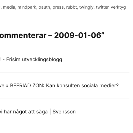
c
,
media
,
mindpark
,
oauth
,
press
,
rubbt
,
twingly
,
twitter
,
verktyg
 kommenterar – 2009-01-06”
 - Frisim utvecklingsblogg
e » BEFRIAD ZON: Kan konsulten sociala medier?
vi har något att säga | Svensson