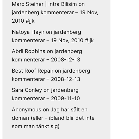
Marc Steiner | Intra Bilisim
on
jardenberg kommenterar – 19 Nov,
2010 #jjk
Natoya Hayır
on
jardenberg
kommenterar – 19 Nov, 2010 #jjk
Abril Robbins
on
jardenberg
kommenterar – 2008-12-13
Best Roof Repair
on
jardenberg
kommenterar – 2008-12-13
Sara Conley
on
jardenberg
kommenterar – 2009-11-10
Anonymous
on
Jag har sålt en
domän (eller – ibland blir det inte
som man tänkt sig)