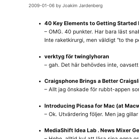
2009-01-06
by
Joakim Jardenberg
40 Key Elements to Getting Started 
– OMG. 40 punkter. Har bara läst snabb
Inte raketkirurgi, men väldigt “to the p
verktyg för twinglyhoran
– gah. Det här behövdes inte, oavsett 
Craigsphone Brings a Better Craigsl
– Allt jag önskade för rubbt-appen som
Introducing Picasa for Mac (at Macw
– Ok. Utvärdering följer. Men jag gillar 
MediaShift Idea Lab . News Mixer G
– Hehe, alltid kul att läsa sina egna 