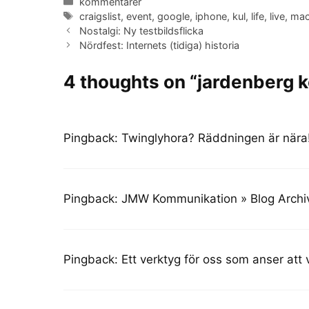
Categories
kommentarer
Tags
craigslist
,
event
,
google
,
iphone
,
kul
,
life
,
live
,
ma
Nostalgi: Ny testbildsflicka
Nördfest: Internets (tidiga) historia
4 thoughts on “jardenberg
Pingback:
Twinglyhora? Räddningen är nära!
Pingback:
JMW Kommunikation » Blog Archiv
Pingback:
Ett verktyg för oss som anser att 