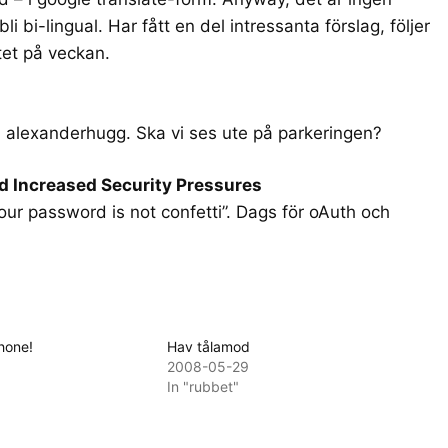
i bi-lingual. Har fått en del intressanta förslag, följer
utet på veckan.
a alexanderhugg. Ska vi ses ute på parkeringen?
id Increased Security Pressures
our password is not confetti”. Dags för oAuth och
hone!
Hav tålamod
2008-05-29
In "rubbet"