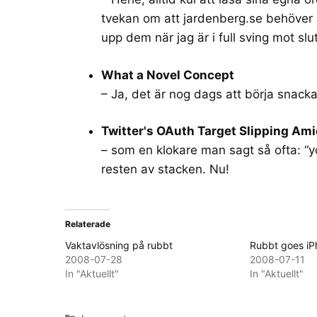
tvekan om att
jardenberg.se
behöver bl
upp dem när jag är i full sving mot sl
What a Novel Concept
– Ja, det är nog dags att börja snack
Twitter's OAuth Target Slipping Am
– som en klokare man sagt så ofta: “y
resten av stacken. Nu!
Relaterade
Vaktavlösning på rubbt
Rubbt goes iP
2008-07-28
2008-07-11
In "Aktuellt"
In "Aktuellt"