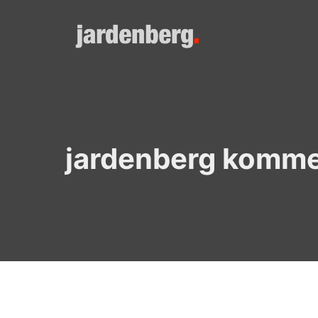
Skip
to
content
jardenberg komme