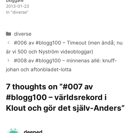
bloggare
2013-01-23
In "diverse"
Categories
diverse
#006 av #blogg100 – Timeout (men ändå; nu
är vi 500 och Nyström videobloggar)
#008 av #blogg100 – minnenas allé: knuff-
johan och aftonbladet-lotta
7 thoughts on “#007 av
#blogg100 – världsrekord i
Klout och gör det själv-Anders”
deeped