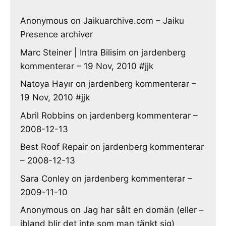
Anonymous
on
Jaikuarchive.com – Jaiku
Presence archiver
Marc Steiner | Intra Bilisim
on
jardenberg
kommenterar – 19 Nov, 2010 #jjk
Natoya Hayır
on
jardenberg kommenterar –
19 Nov, 2010 #jjk
Abril Robbins
on
jardenberg kommenterar –
2008-12-13
Best Roof Repair
on
jardenberg kommenterar
– 2008-12-13
Sara Conley
on
jardenberg kommenterar –
2009-11-10
Anonymous
on
Jag har sålt en domän (eller –
ibland blir det inte som man tänkt sig)