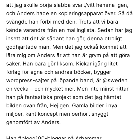
att jag skulle börja slabba svart/vitt hemma igen,
och Anders hade en kopieringsapparat över. Så då
svängde han förbi med den. Trots att vi bara
kände varandra från en mailinglista. Sedan har jag
insett att det är sådant han gör, denna otroligt
godhjärtade man. Men det jag också kommit att
lära mig om Anders är att han är grym på att göra
saker. Han bara gör liksom. Kickar igång litet
förlag för egna och andras böcker
,
bygger
wordpress-sajter
på löpande band, är @sweden
en vecka – och mycket mer. Men inte minst hittar
han på fantastiska projekt som det jag hämtat
bilden ovan från,
Hejigen
. Gamla bilder i nya
miljöer, känt koncept men oerhört snyggt
genomfört av Anders.
Han #blogg100-bloggar på Arhammar