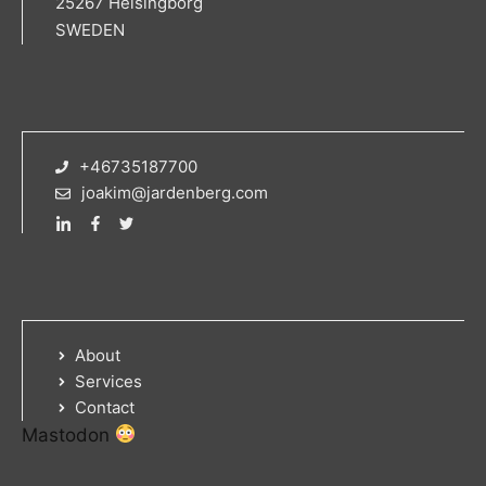
25267 Helsingborg
SWEDEN
+46735187700
joakim@jardenberg.com
About
Services
Contact
Mastodon