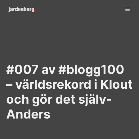
Skip
ME
to
content
#007 av #blogg100
– världsrekord i Klout
och gör det själv-
Anders