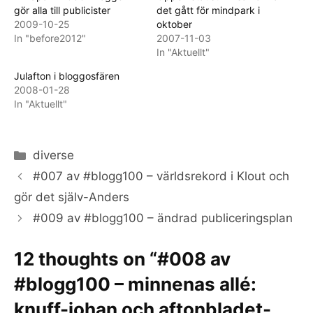
gör alla till publicister
det gått för mindpark i
2009-10-25
oktober
In "before2012"
2007-11-03
In "Aktuellt"
Julafton i bloggosfären
2008-01-28
In "Aktuellt"
Categories
diverse
#007 av #blogg100 – världsrekord i Klout och
gör det själv-Anders
#009 av #blogg100 – ändrad publiceringsplan
12 thoughts on “#008 av
#blogg100 – minnenas allé:
knuff-johan och aftonbladet-