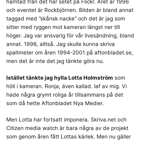
hämtad från
det här setet på Flickr
. Året är 1996
och eventet är Rockbjörnen. Bilden är bland annat
taggad med ”skånsk nacke” och det är jag som
sitter med ryggen mot kameran längst ner till
höger. Jag var ansvarig för vår livesändning, bland
annat. 1996, alltså. Jag skulle kunna skriva
spaltmeter om åren 1994-2001 på aftonbladet.se,
men det är inte det jag tänkte göra nu.
Istället tänkte jag hylla
Lotta Holmström
som
höll i kameran.
Ronja
, även kallad. Iaf av mig. Vi
hade några grymt roliga år tillsammans på det
som då hette Aftonbladet Nya Medier.
Men Lotta har fortsatt imponera.
Skriva.net
och
Citizen media watch
är bara några av de projekt
som genom åren fått Lottas kärlek. Men nu gäller