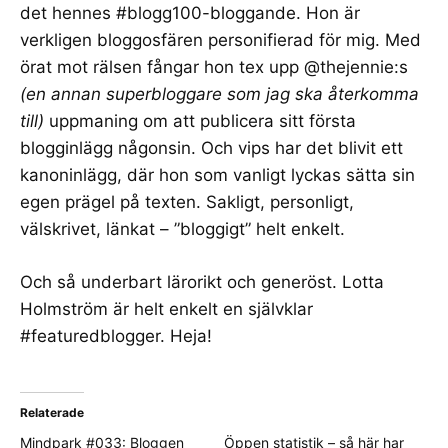
det hennes #blogg100-bloggande. Hon är
verkligen bloggosfären personifierad för mig. Med
örat mot rälsen fångar hon tex upp @thejennie:s
(en annan superbloggare som jag ska återkomma
till)
uppmaning
om att
publicera sitt första
blogginlägg någonsin
. Och vips har det blivit ett
kanoninlägg, där hon som vanligt lyckas sätta sin
egen prägel på texten. Sakligt,
personligt
,
välskrivet, länkat – ”bloggigt” helt enkelt.
Och så
underbart lärorikt och generöst
. Lotta
Holmström är helt enkelt en självklar
#featuredblogger. Heja!
Relaterade
Mindpark #033: Bloggen
Öppen statistik – så här har