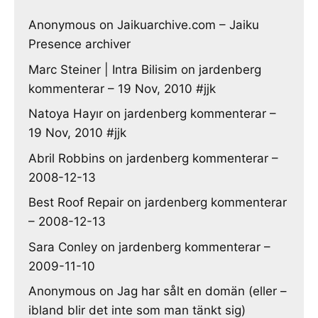
Anonymous
on
Jaikuarchive.com – Jaiku
Presence archiver
Marc Steiner | Intra Bilisim
on
jardenberg
kommenterar – 19 Nov, 2010 #jjk
Natoya Hayır
on
jardenberg kommenterar –
19 Nov, 2010 #jjk
Abril Robbins
on
jardenberg kommenterar –
2008-12-13
Best Roof Repair
on
jardenberg kommenterar
– 2008-12-13
Sara Conley
on
jardenberg kommenterar –
2009-11-10
Anonymous
on
Jag har sålt en domän (eller –
ibland blir det inte som man tänkt sig)