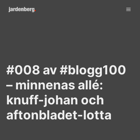
Skip
ME
to
content
#008 av #blogg100
– minnenas allé:
knuff-johan och
aftonbladet-lotta