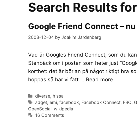
Search Results fo
Google Friend Connect – nu 
2008-12-04
by
Joakim Jardenberg
Vad är Googles Friend Connect, som du kan s
Stenbäck om i posten som heter just ”Google
korthet: det är början på något riktigt bra 
hoppas så har vi fått …
Read more
Categories
diverse
,
hissa
Tags
adget
,
emi
,
facebook
,
Facebook Connect
,
FBC
,
G
OpenSocial
,
wikipedia
16 Comments