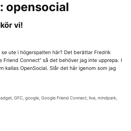
r:
opensocial
kör vi!
e ute i högerspalten här? Det berättar Fredrik
 Friend Connect” så det behöver jag inte upprepa. I
som kallas OpenSocial. Slår det här igenom som jag
adget
,
GFC
,
google
,
Google Friend Connect
,
live
,
mindpark
,