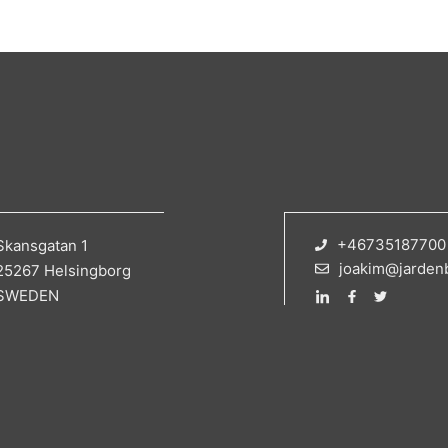
+46735187700
Skansgatan 1
joakim@jarden
25267 Helsingborg
SWEDEN