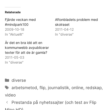
Relaterade
Fjärde veckan med
Aftonbladets problem med
#mindpark100
skolraset
2009-10-18
2011-04-12
In "Aktuellt"
In "diverse"
Är det en bra idé att en
kommunwebb avpublicerar
texter för att de är gamla?
2011-05-03
In "diverse"
Categories
diverse
Tags
arbetsmetod
,
flip
,
journalistik
,
online
,
redskap
,
video
Prestanda på nyhetssajter (och test av Flip
Mino HD)