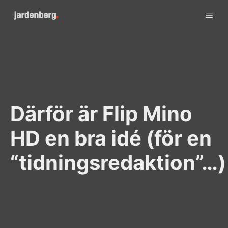
Skip
ME
to
content
Därför är Flip Mino
HD en bra idé (för en
“tidningsredaktion”…)