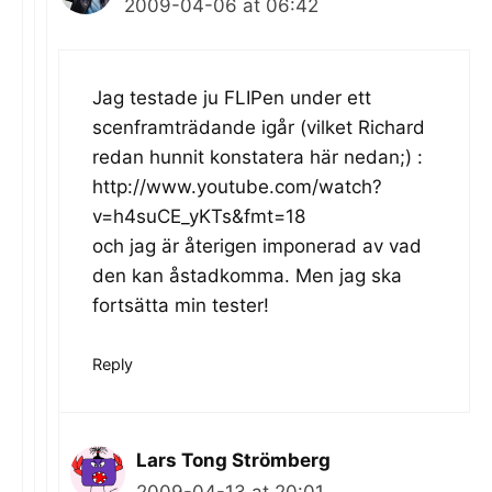
2009-04-06 at 06:42
Jag testade ju FLIPen under ett
scenframträdande igår (vilket Richard
redan hunnit konstatera här nedan;) :
http://www.youtube.com/watch?
v=h4suCE_yKTs&fmt=18
och jag är återigen imponerad av vad
den kan åstadkomma. Men jag ska
fortsätta min tester!
Reply
Lars Tong Strömberg
2009-04-13 at 20:01