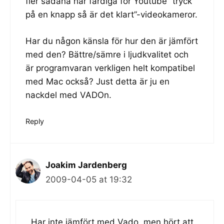
fler sådana här färdiga för Youtube “tryck
på en knapp så är det klart”-videokameror.
Har du någon känsla för hur den är jämfört
med den? Bättre/sämre i ljudkvalitet och
är programvaran verkligen helt kompatibel
med Mac också? Just detta är ju en
nackdel med VADOn.
Reply
Joakim Jardenberg
2009-04-05 at 19:32
Har inte jämfört med Vado, men hört att