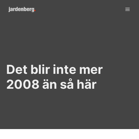
Skip
ME
to
content
Det blir inte mer
2008 än så här