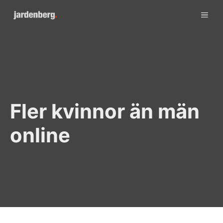
Skip
ME
to
content
Fler kvinnor än män
online