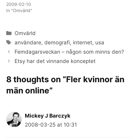
2009-02-10
In "Omvärld"
Categories
Omvärld
Tags
användare
,
demografi
,
internet
,
usa
Femdagarsveckan – någon som minns den?
Etsy har det vinnande konceptet
8 thoughts on “Fler kvinnor än
män online”
Mickey J Barczyk
2008-03-25 at 10:31