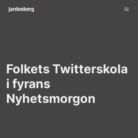
Skip
ME
to
content
Folkets Twitterskola
i fyrans
Nyhetsmorgon