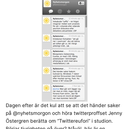
Dagen efter är det kul att se att det händer saker
på
@nyhetsmorgon
och höra twitterproffset
Jenny
Östergren
berätta om ”Twittereufori” i studion.
Börjar tjurigheten gå över? Nåväl, här är en