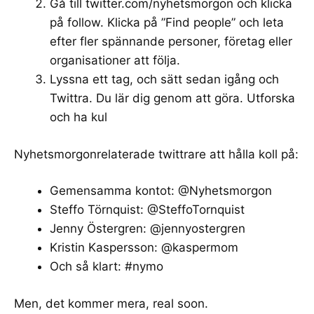
Gå till
twitter.com/nyhetsmorgon
och klicka
på follow. Klicka på ”
Find people
” och leta
efter fler spännande personer, företag eller
organisationer att följa.
Lyssna ett tag, och sätt sedan igång och
Twittra. Du lär dig genom att göra. Utforska
och ha kul
Nyhetsmorgonrelaterade twittrare att hålla koll på:
Gemensamma kontot:
@Nyhetsmorgon
Steffo Törnquist:
@SteffoTornquist
Jenny Östergren:
@jennyostergren
Kristin Kaspersson:
@kaspermom
Och så klart:
#nymo
Men, det kommer mera, real soon.