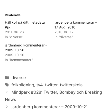
Relaterade
Håll koll på ditt metadata
jardenberg kommenterar –
#jjk
17 Aug, 2010
2011-06-26
2010-08-17
In "diverse"
In "diverse"
jardenberg kommenterar –
2009-10-20
2009-10-20
In "kommentarer"
Categories
diverse
Tags
folkbildning
,
tv4
,
twitter
,
twitterskola
Mindpark #028: Twitter, Bombay och Breaking
News
jardenberg kommenterar – 2009-10-21