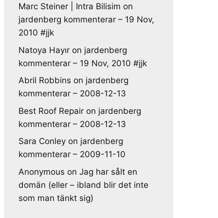
Marc Steiner | Intra Bilisim
on
jardenberg kommenterar – 19 Nov,
2010 #jjk
Natoya Hayır
on
jardenberg
kommenterar – 19 Nov, 2010 #jjk
Abril Robbins
on
jardenberg
kommenterar – 2008-12-13
Best Roof Repair
on
jardenberg
kommenterar – 2008-12-13
Sara Conley
on
jardenberg
kommenterar – 2009-11-10
Anonymous
on
Jag har sålt en
domän (eller – ibland blir det inte
som man tänkt sig)