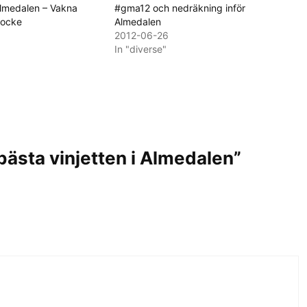
lmedalen – Vakna
#gma12 och nedräkning inför
Jocke
Almedalen
2012-06-26
In "diverse"
ästa vinjetten i Almedalen”