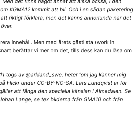
. Men det finns något annat att älska också, i den
” som #GMA12 kommit att bli. Och i en sådan paketering
 att riktigt förklara, men det känns annorlunda när det
 över.
erera innehåll. Men med årets gästlista (work in
nart berättar vi mer om det, tills dess kan du läsa om
11 togs av @arkland_swe, heter ”
om jag känner mig
 på Flickr under CC-BY-NC-SA. Lars Lundqvist är för
 gäller att fånga den speciella känslan i Almedalen.
Se
 Johan Lange, se tex bilderna från
GMA10
och från