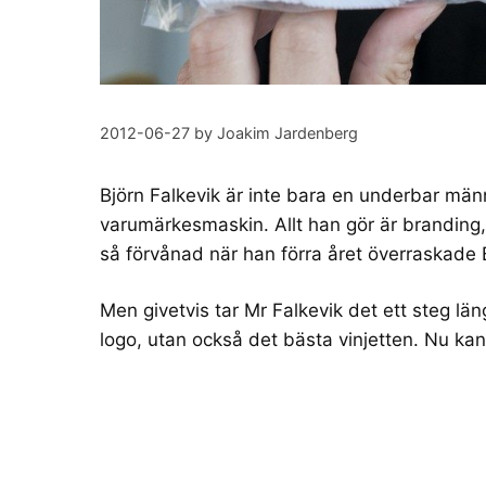
2012-06-27
by
Joakim Jardenberg
Björn Falkevik
är inte bara en underbar
män
varumärkesmaskin. Allt han gör är branding, o
så förvånad när han förra året
överraskade B
Men givetvis tar Mr Falkevik det ett steg läng
logo
, utan också det bästa vinjetten. Nu ka