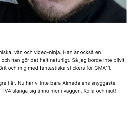
niska
,
vän
och
video-ninja
. Han är också en
ch han gör det helt naturligt. Så jag borde inte blivit
rit och mig
med fantastiska
stickers för GMA11
.
re i år. Nu har vi inte bara
Almedalens snyggaste
n TV4 slänga sig ännu mer i väggen.
Kolla och njut!