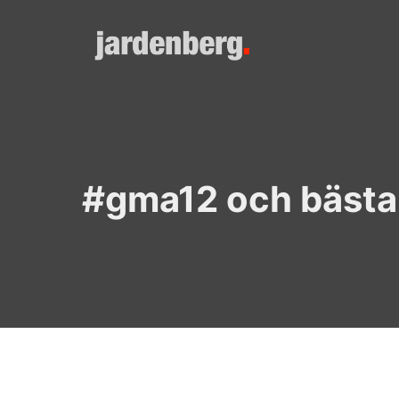
Skip
to
content
#gma12 och bästa 