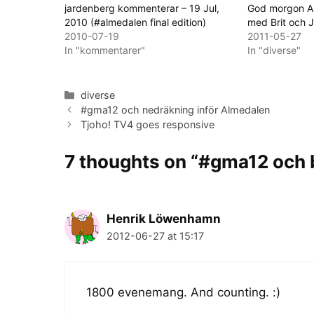
jardenberg kommenterar – 19 Jul,
God morgon A
2010 (#almedalen final edition)
med Brit och 
2010-07-19
2011-05-27
In "kommentarer"
In "diverse"
Categories
diverse
#gma12 och nedräkning inför Almedalen
Tjoho! TV4 goes responsive
7 thoughts on “#gma12 och b
Henrik Löwenhamn
2012-06-27 at 15:17
1800 evenemang. And counting. :)