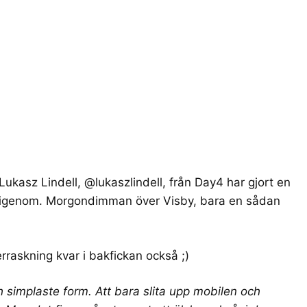
 Lukasz Lindell, @lukaszlindell, från
Day4
har gjort en
akt igenom. Morgondimman över Visby, bara en sådan
rraskning kvar i bakfickan också ;)
h simplaste form. Att bara slita upp mobilen och