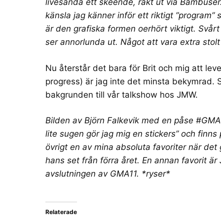
livesända ett skeende, rakt ut via
Bambuser
känsla jag känner inför ett riktigt ”program
är den grafiska formen oerhört viktigt. Svårt
ser annorlunda ut. Något att vara extra stolt
Nu återstår det bara för Brit och mig att lev
progress) är jag inte det minsta bekymrad. S
bakgrunden till vår talkshow
hos JMW.
Bilden av Björn Falkevik med en påse #GMA
lite sugen gör jag mig en stickers
” och finns
övrigt en av mina absoluta favoriter när det
hans set från förra året
. En annan favorit är
avslutningen av GMA11
. *ryser*
Relaterade