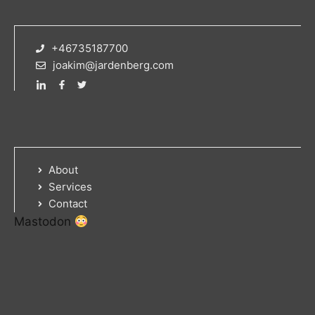
+46735187700
joakim@jardenberg.com
About
Services
Contact
Mastodon