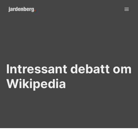
Skip
ME
to
content
Intressant debatt om
Wikipedia