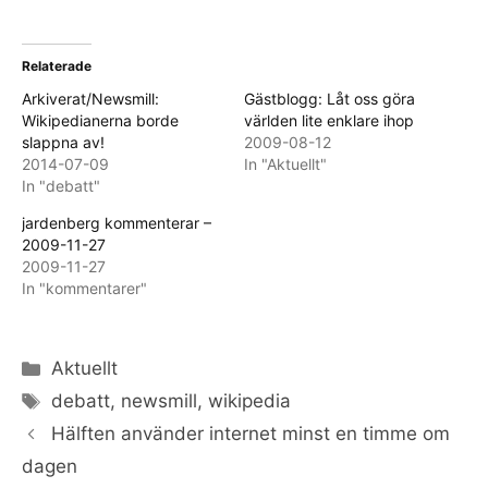
Relaterade
Arkiverat/Newsmill:
Gästblogg: Låt oss göra
Wikipedianerna borde
världen lite enklare ihop
slappna av!
2009-08-12
2014-07-09
In "Aktuellt"
In "debatt"
jardenberg kommenterar –
2009-11-27
2009-11-27
In "kommentarer"
Categories
Aktuellt
Tags
debatt
,
newsmill
,
wikipedia
Hälften använder internet minst en timme om
dagen