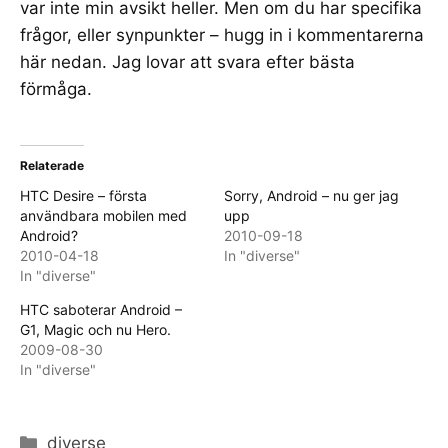
var inte min avsikt heller. Men om du har specifika
frågor, eller synpunkter – hugg in i kommentarerna
här nedan. Jag lovar att svara efter bästa
förmåga.
Relaterade
HTC Desire – första
Sorry, Android – nu ger jag
användbara mobilen med
upp
Android?
2010-09-18
2010-04-18
In "diverse"
In "diverse"
HTC saboterar Android –
G1, Magic och nu Hero.
2009-08-30
In "diverse"
Categories
diverse