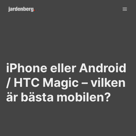
Skip
ME
to
content
iPhone eller Android
/ HTC Magic – vilken
är bästa mobilen?