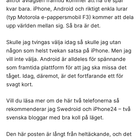
alltför avlägsen framtid kommer att ha tre spår
kvar bara. iPhone, Android och riktigt enkla lurar
(typ
Motorola e-pappersmobil F3
) kommer att dela
upp världen mellan sig. Så bra är det.
Skulle jag tvingas välja idag så skulle jag utan
någon som helst tvekan satsa på iPhone. Men jag
vill inte välja. Android är alldeles för spännande
som framtida plattform för att jag ska missa det
tåget. Idag, däremot, är det fortfarande ett för
svagt kort.
Vill du läsa mer om de här två telefonerna så
rekommenderar jag
Swedroid
och
iPhone24
– två
svenska bloggar med bra koll på läget.
Den här posten är långt från heltäckande, och det