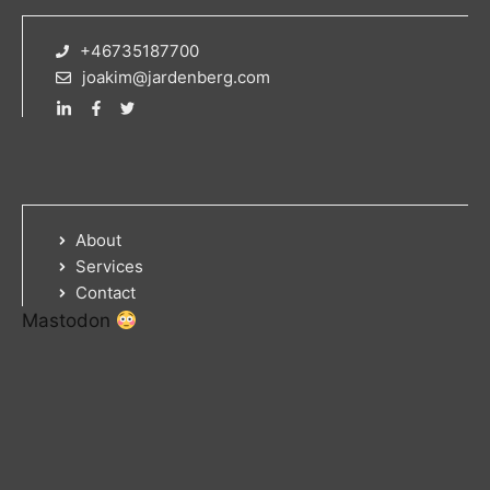
+46735187700
joakim@jardenberg.com
About
Services
Contact
Mastodon