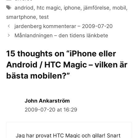
Tags
andriod
,
htc magic
,
iphone
,
jämförelse
,
mobil
,
smartphone
,
test
jardenberg kommenterar – 2009-07-20
Månlandningen – den tidens länkbete
15 thoughts on “iPhone eller
Android / HTC Magic – vilken är
bästa mobilen?”
John Ankarström
2009-07-20 at 16:29
Jag har provat HTC Magic och gillar! Snart