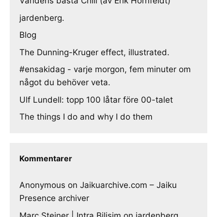
Världens bästa Chili (av Erik Hörnfeldt)
jardenberg.
Blog
The Dunning-Kruger effect, illustrated.
#ensakidag - varje morgon, fem minuter om
något du behöver veta.
Ulf Lundell: topp 100 låtar före 00-talet
The things I do and why I do them
Kommentarer
Anonymous
on
Jaikuarchive.com – Jaiku
Presence archiver
Marc Steiner | Intra Bilisim
on
jardenberg