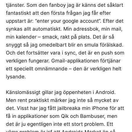
tjänster. Som den fanboy jag är känns det såklart
fantastiskt att den första frågan jag får efter
uppstart är: “enter your google account”. Efter det
synkas allt automatiskt. Min adressbok, min mail,
min kalender – smack, rakt på plats. Det är så
snyggt så jag omedelbart blir en smula förälskad.
Och det fortsätter vara i sync, det är en push som
verkligen fungerar. Gmail-applikationen förtjänar
ett speciellt omnämnande – den är verkligen helt
lysande.
Känslomässigt gillar jag öppenheten i Android.
Men rent praktiskt märker jag inte så mycket av
det. Visst har jag fått jailbreaka min iPhone för att
få in applikationer som Qik och Bambuser, men
det är ju egentligen inte ett stort problem. Ett
värre problem är isf att Androids Market än så