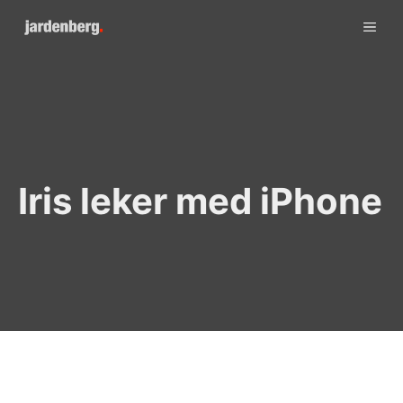
Skip
ME
to
content
Iris leker med iPhone