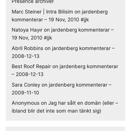
Presence archiver
Marc Steiner | Intra Bilisim
on
jardenberg
kommenterar – 19 Nov, 2010 #jjk
Natoya Hayır
on
jardenberg kommenterar –
19 Nov, 2010 #jjk
Abril Robbins
on
jardenberg kommenterar –
2008-12-13
Best Roof Repair
on
jardenberg kommenterar
– 2008-12-13
Sara Conley
on
jardenberg kommenterar –
2009-11-10
Anonymous
on
Jag har sålt en domän (eller –
ibland blir det inte som man tänkt sig)