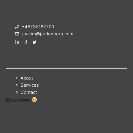
+46735187700
joakim@jardenberg.com
About
Services
Contact
Mastodon