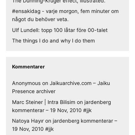
The Dunning-Kruger effect, illustrated.
#ensakidag - varje morgon, fem minuter om
något du behöver veta.
Ulf Lundell: topp 100 låtar före 00-talet
The things I do and why I do them
Kommentarer
Anonymous
on
Jaikuarchive.com – Jaiku
Presence archiver
Marc Steiner | Intra Bilisim
on
jardenberg
kommenterar – 19 Nov, 2010 #jjk
Natoya Hayır
on
jardenberg kommenterar –
19 Nov, 2010 #jjk