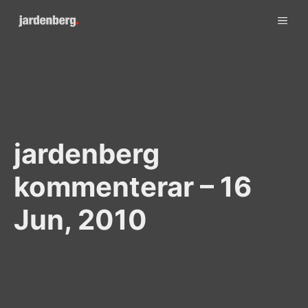
Skip
ME
to
content
jardenberg
kommenterar – 16
Jun, 2010