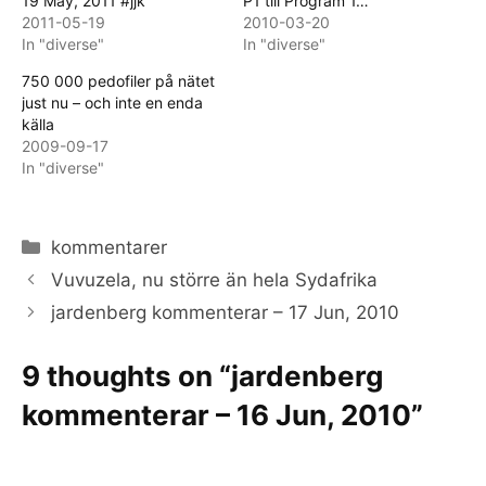
19 May, 2011 #jjk
P1 till Program 1…
2011-05-19
2010-03-20
In "diverse"
In "diverse"
750 000 pedofiler på nätet
just nu – och inte en enda
källa
2009-09-17
In "diverse"
Categories
kommentarer
Vuvuzela, nu större än hela Sydafrika
jardenberg kommenterar – 17 Jun, 2010
9 thoughts on “jardenberg
kommenterar – 16 Jun, 2010”