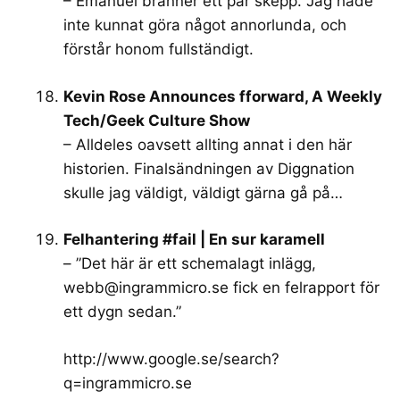
– Emanuel bränner ett par skepp. Jag hade
inte kunnat göra något annorlunda, och
förstår honom fullständigt.
Kevin Rose Announces fforward, A Weekly
Tech/Geek Culture Show
– Alldeles oavsett allting annat i den här
historien. Finalsändningen av Diggnation
skulle jag väldigt, väldigt gärna gå på…
Felhantering #fail | En sur karamell
– ”Det här är ett schemalagt inlägg,
webb@ingrammicro.se
fick en felrapport för
ett dygn sedan.”
http://www.google.se/search?
q=ingrammicro.se