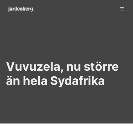
Skip
ME
to
content
Vuvuzela, nu större
än hela Sydafrika