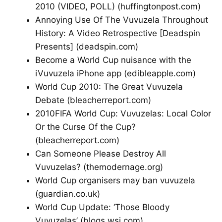
2010 (VIDEO, POLL)
(huffingtonpost.com)
Annoying Use Of The Vuvuzela Throughout
History: A Video Retrospective [Deadspin
Presents]
(deadspin.com)
Become a World Cup nuisance with the
iVuvuzela iPhone app
(edibleapple.com)
World Cup 2010: The Great Vuvuzela
Debate
(bleacherreport.com)
2010FIFA World Cup: Vuvuzelas: Local Color
Or the Curse Of the Cup?
(bleacherreport.com)
Can Someone Please Destroy All
Vuvuzelas?
(themodernage.org)
World Cup organisers may ban vuvuzela
(guardian.co.uk)
World Cup Update: ‘Those Bloody
Vuvuzelas’
(blogs.wsj.com)