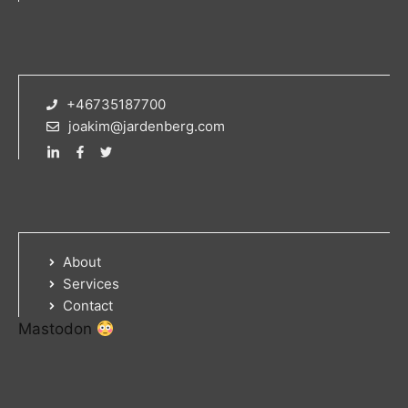
+46735187700
joakim@jardenberg.com
About
Services
Contact
Mastodon