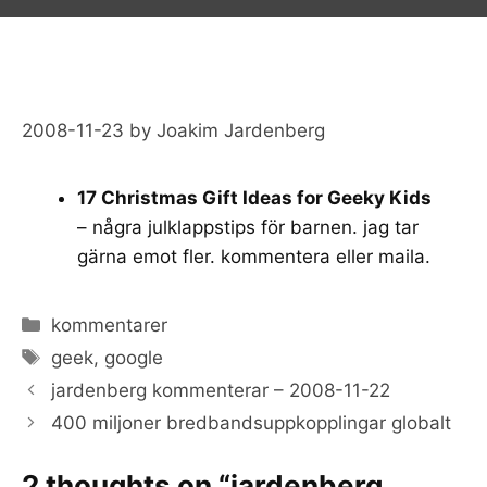
2008-11-23
by
Joakim Jardenberg
17 Christmas Gift Ideas for Geeky Kids
– några julklappstips för barnen. jag tar
gärna emot fler. kommentera eller maila.
Categories
kommentarer
Tags
geek
,
google
jardenberg kommenterar – 2008-11-22
400 miljoner bredbandsuppkopplingar globalt
2 thoughts on “jardenberg