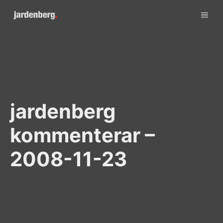
Skip
ME
to
content
jardenberg
kommenterar –
2008-11-23