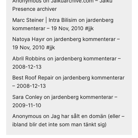
Anonymous
on
Jaikuarchive.com – Jaiku
Presence archiver
Marc Steiner | Intra Bilisim
on
jardenberg
kommenterar – 19 Nov, 2010 #jjk
Natoya Hayır
on
jardenberg kommenterar –
19 Nov, 2010 #jjk
Abril Robbins
on
jardenberg kommenterar –
2008-12-13
Best Roof Repair
on
jardenberg kommenterar
– 2008-12-13
Sara Conley
on
jardenberg kommenterar –
2009-11-10
Anonymous
on
Jag har sålt en domän (eller –
ibland blir det inte som man tänkt sig)