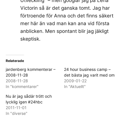
Utveckling" – men googlar jag på Lena
Victorin så är det ganska tomt. Jag har
förtroende för Anna och det finns säkert
mer här än vad man kan ana vid första
anblicken. Men spontant blir jag jäkligt
skeptisk.
Relaterade
jardenberg kommenterar –
24 hour business camp –
2008-11-28
det bästa jag varit med om
2008-11-28
2009-01-22
In "kommentarer"
In "Aktuellt"
Nu är jag sådär trött och
lycklig igen #24hbc
2011-11-01
In "diverse"