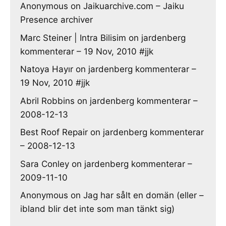
Anonymous
on
Jaikuarchive.com – Jaiku
Presence archiver
Marc Steiner | Intra Bilisim
on
jardenberg
kommenterar – 19 Nov, 2010 #jjk
Natoya Hayır
on
jardenberg kommenterar –
19 Nov, 2010 #jjk
Abril Robbins
on
jardenberg kommenterar –
2008-12-13
Best Roof Repair
on
jardenberg kommenterar
– 2008-12-13
Sara Conley
on
jardenberg kommenterar –
2009-11-10
Anonymous
on
Jag har sålt en domän (eller –
ibland blir det inte som man tänkt sig)