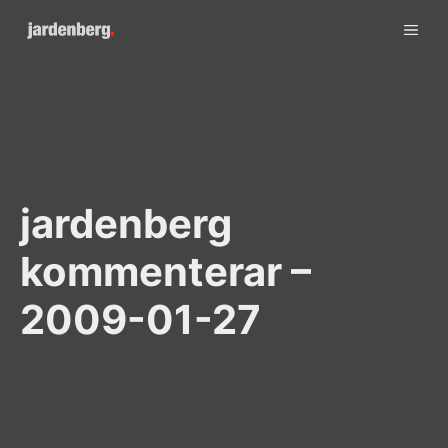
Skip
ME
to
content
jardenberg
kommenterar –
2009-01-27