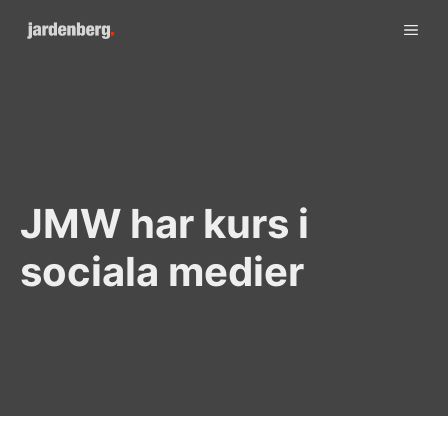
Skip
ME
to
content
JMW har kurs i
sociala medier