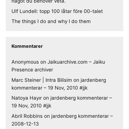
något du behöver veta.
Ulf Lundell: topp 100 låtar före 00-talet
The things I do and why I do them
Kommentarer
Anonymous
on
Jaikuarchive.com – Jaiku
Presence archiver
Marc Steiner | Intra Bilisim
on
jardenberg
kommenterar – 19 Nov, 2010 #jjk
Natoya Hayır
on
jardenberg kommenterar –
19 Nov, 2010 #jjk
Abril Robbins
on
jardenberg kommenterar –
2008-12-13