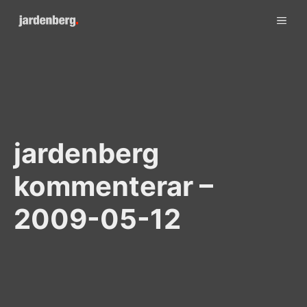
Skip
ME
to
content
jardenberg
kommenterar –
2009-05-12