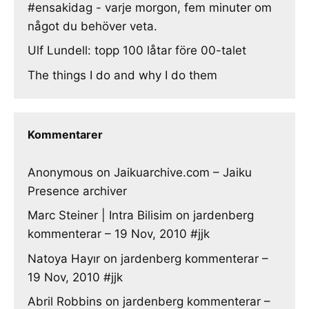
#ensakidag - varje morgon, fem minuter om
något du behöver veta.
Ulf Lundell: topp 100 låtar före 00-talet
The things I do and why I do them
Kommentarer
Anonymous
on
Jaikuarchive.com – Jaiku
Presence archiver
Marc Steiner | Intra Bilisim
on
jardenberg
kommenterar – 19 Nov, 2010 #jjk
Natoya Hayır
on
jardenberg kommenterar –
19 Nov, 2010 #jjk
Abril Robbins
on
jardenberg kommenterar –