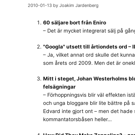
2010-01-13
by
Joakim Jardenberg
60 säljare bort från Eniro
– Det är mycket integrerat sälj på gång ö
"Googla" utsett till årtiondets ord – 
– Ja, vilket annat ord skulle det kunna
som årets ord 2009. Men det är onekl
Mitt i steget, Johan Westerholms bl
felsägningar
– Förhoppningsvis blir väl effekten istä
och unga bloggare blir lite bättre på s
Edvard inte gjort ont – men det hade 
kommantatorsbåsen heller…