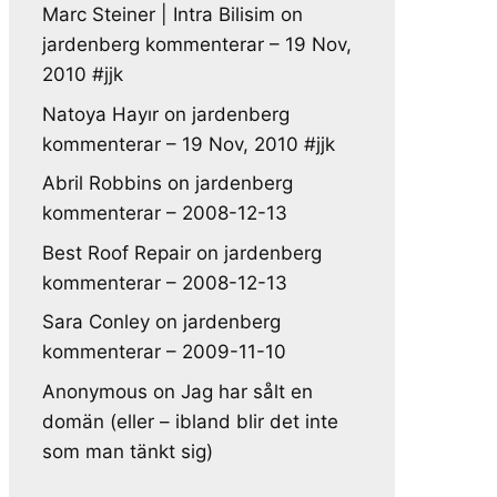
Marc Steiner | Intra Bilisim
on
jardenberg kommenterar – 19 Nov,
2010 #jjk
Natoya Hayır
on
jardenberg
kommenterar – 19 Nov, 2010 #jjk
Abril Robbins
on
jardenberg
kommenterar – 2008-12-13
Best Roof Repair
on
jardenberg
kommenterar – 2008-12-13
Sara Conley
on
jardenberg
kommenterar – 2009-11-10
Anonymous
on
Jag har sålt en
domän (eller – ibland blir det inte
som man tänkt sig)