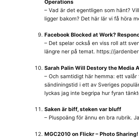
Operations
– Vad är det egentligen som hänt? Vi
ligger bakom? Det här lär vi få höra m
Facebook Blocked at Work? Respond
– Det spelar också en viss roll att sve
längre ner på temat.
https://jardenbe
Sarah Palin Will Destory the Media 
– Och samtidigt här hemma: ett valår
sändiningstid i ett av Sveriges popul
lyckas jag inte begripa hur fyran tänkt
Saken är biff, steken var bluff
– Pluspoäng för ännu en bra rubrik. Ja
MGC2010 on Flickr – Photo Sharing!