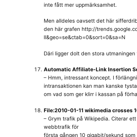
inte fått mer uppmärksamhet.
Men alldeles oavsett det här sifferdr
den här grafen
http://trends.google
ll&geo=se&ctab=0&sort=0&sa=N
Däri ligger dolt den stora utmaningen 
Automatic Affiliate-Link Insertion 
– Hmm, intressant koncept. I förlängn
intransaktionen kan man kanske tysta
om vad som ger klirr i kassan på förh
File:2010-01-11 wikimedia crosses
– Grym trafik på Wikipedia. Citerar et
webbtrafik för
första gången 10 gigabit/sekund som