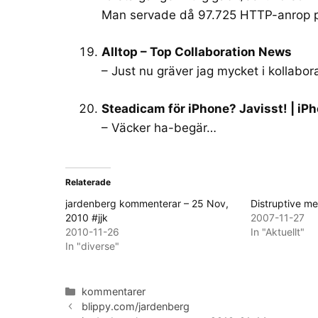
Man servade då 97.725 HTTP-anrop p
Alltop – Top Collaboration News
– Just nu gräver jag mycket i kollabo
Steadicam för iPhone? Javisst! | iP
– Väcker ha-begär…
Relaterade
jardenberg kommenterar – 25 Nov,
Distruptive m
2010 #jjk
2007-11-27
2010-11-26
In "Aktuellt"
In "diverse"
Categories
kommentarer
blippy.com/jardenberg