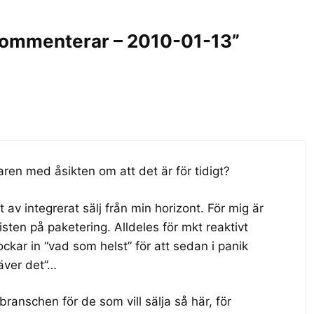
kommenterar – 2010-01-13”
ren med åsikten om att det är för tidigt?
tt av integrerat sälj från min horizont. För mig är
sten på paketering. Alldeles för mkt reaktivt
lockar in “vad som helst” för att sedan i panik
räver det”…
ranschen för de som vill sälja så här, för