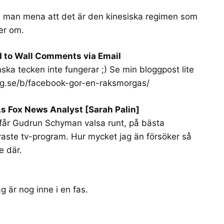
ll man mena att det är den kinesiska regimen som
er om.
 to Wall Comments via Email
nska tecken inte fungerar ;) Se min bloggpost lite
rg.se/b/facebook-gor-en-raksmorgas/
As Fox News Analyst [Sarah Palin]
 får Gudrun Schyman valsa runt, på bästa
äraste tv-program. Hur mycket jag än försöker så
e där.
g är nog inne i en fas.