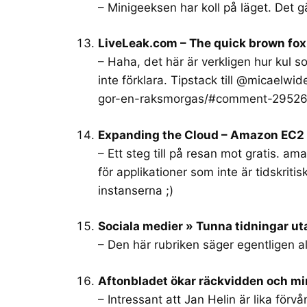
– Minigeeksen har koll på läget. Det gäl
LiveLeak.com – The quick brown fox
– Haha, det här är verkligen hur kul 
inte förklara. Tipstack till @micaelwi
gor-en-raksmorgas/#comment-2952
Expanding the Cloud – Amazon EC2 S
– Ett steg till på resan mot gratis. am
för applikationer som inte är tidskritis
instanserna ;)
Sociala medier » Tunna tidningar u
– Den här rubriken säger egentligen al
Aftonbladet ökar räckvidden och mi
– Intressant att Jan Helin är lika förv