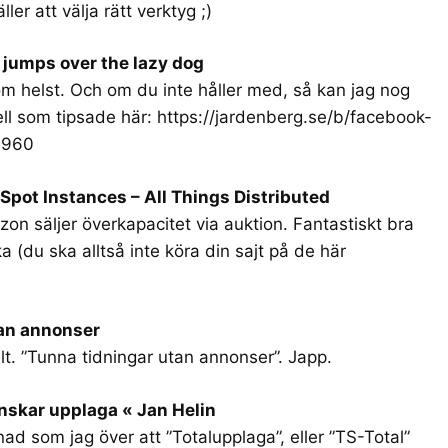
ler att välja rätt verktyg ;)
 jumps over the lazy dog
som helst. Och om du inte håller med, så kan jag nog
dell som tipsade här:
https://jardenberg.se/b/facebook-
6960
pot Instances – All Things Distributed
azon säljer överkapacitet via auktion. Fantastiskt bra
ka (du ska alltså inte köra din sajt på de här
tan annonser
lt. ”Tunna tidningar utan annonser”. Japp.
nskar upplaga « Jan Helin
ånad som jag över att ”Totalupplaga”, eller ”TS-Total”