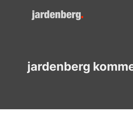
Skip
to
content
jardenberg komme