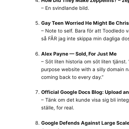
How Did They Make Zeppelins? – ze
– En svindlande bild.
Gay Teen Worried He Might Be Chris
– Note to self. Bara för att Toodledo
så FÅR jag inte skippa min dagliga do
Alex Payne — Sold, For Just Me
– Söt liten historia om söt liten tjänst.
purpose website with a silly domain 
coming back to every day.”
Official Google Docs Blog: Upload an
– Tänk om det kunde visa sig bli inte
ställe, for real.
Google Defends Against Large Scal