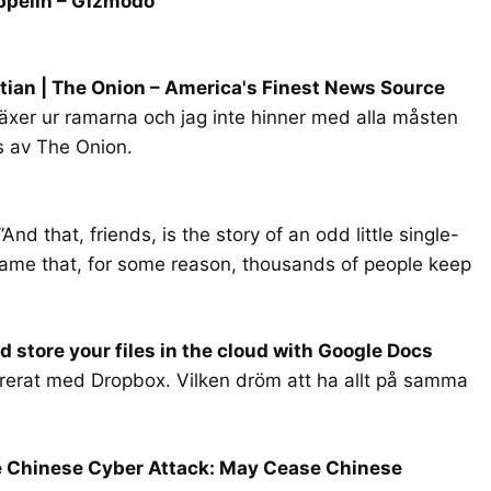
ppelin – Gizmodo
tian | The Onion – America's Finest News Source
 växer ur ramarna och jag inte hinner med alla måsten
s av The Onion.
 ”And that, friends, is the story of an odd little single-
name that, for some reason, thousands of people keep
d store your files in the cloud with Google Docs
grerat med Dropbox. Vilken dröm att ha allt på samma
e Chinese Cyber Attack: May Cease Chinese