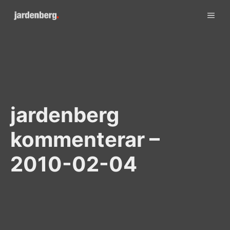
Skip
ME
to
content
jardenberg
kommenterar –
2010-02-04