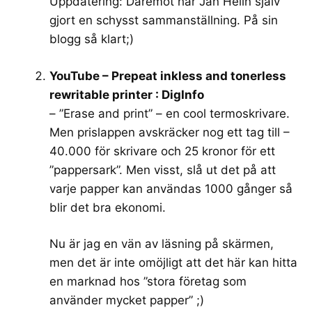
Uppdatering: Däremot har Jan Helin själv
gjort en
schysst sammanställning
. På sin
blogg så klart;)
YouTube – Prepeat inkless and tonerless
rewritable printer : DigInfo
– ”Erase and print” – en cool termoskrivare.
Men prislappen avskräcker nog ett tag till –
40.000 för skrivare och 25 kronor för ett
”pappersark”. Men visst, slå ut det på att
varje papper kan användas 1000 gånger så
blir det bra ekonomi.
Nu är jag en vän av läsning på skärmen,
men det är inte omöjligt att det här kan hitta
en marknad hos ”stora företag som
använder mycket papper” ;)