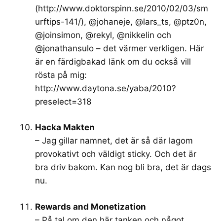
(
http://www.doktorspinn.se/2010/02/03/sm
urftips-141/
), @johaneje, @lars_ts, @ptz0n,
@joinsimon, @rekyl, @nikkelin och
@jonathansulo – det värmer verkligen. Här
är en färdigbakad länk om du också vill
rösta på mig:
http://www.daytona.se/yaba/2010?
preselect=318
Hacka Makten
– Jag gillar namnet, det är så där lagom
provokativt och väldigt sticky. Och det är
bra driv bakom. Kan nog bli bra, det är dags
nu.
Rewards and Monetization
– På tal om den här tanken och något